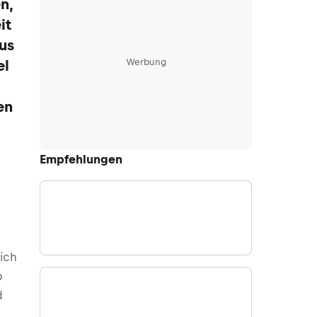
n,
it
us
Werbung
el
en
Empfehlungen
ich
b
d