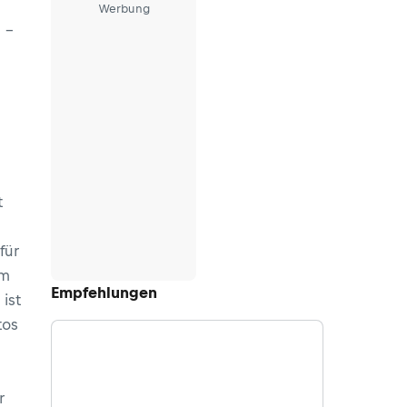
Werbung
 -
t
für
um
Empfehlungen
ist
tos
r