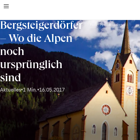
Bergsteigerdörfer
Foto: Tyrolia-Verlag
– Wo die Alpen
noch
ursprünglich
sind
Aktuelles
•
1 Min.
•
16.05.2017