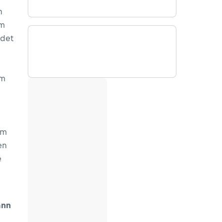
n
om
ndet
im
e
um
en
e
ann