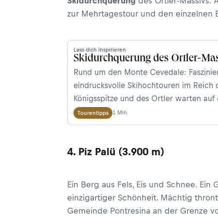
Skidurchquerung
des Ortler-Massivs. A
zur Mehrtagestour und den einzelnen 
Lass dich inspirieren
Skidurchquerung des Ortler-Ma
Rund um den Monte Cevedale: Faszinie
eindrucksvolle Skihochtouren im Reich 
Königsspitze und des Ortler warten auf 
tägigen Tour durch das&nbsp;Ortler-Mas
1 Min.
Tourentipps
4. Piz Palü (3.900 m)
Ein Berg aus Fels, Eis und Schnee. Ein 
einzigartiger Schönheit. Mächtig thront
Gemeinde Pontresina an der Grenze v