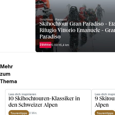
Skitouren · Piemont
Skihochtour Gran Paradiso - Et
Rifugio Vittorio Emanuele - Gra
Paradiso
ZS
Mittel
5:00 h
5,4 km
Mehr
zum
Thema
Lass dich inspirieren
Lass dich inspi
10 Skihochtouren-Klassiker in
9 Skitou
den Schweizer Alpen
Alpen
3 Min.
Tourentipps
Tourentipps