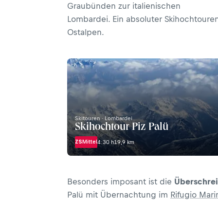
Graubünden zur italienischen
Lombardei. Ein absoluter Skihochtouren
Ostalpen.
Skitouren · Lombardei
Skihochtour Piz Palü
ZS
Mittel
4:30 h
19,9 km
Besonders imposant ist die
Überschre
Palü mit Übernachtung im
Rifugio Marin