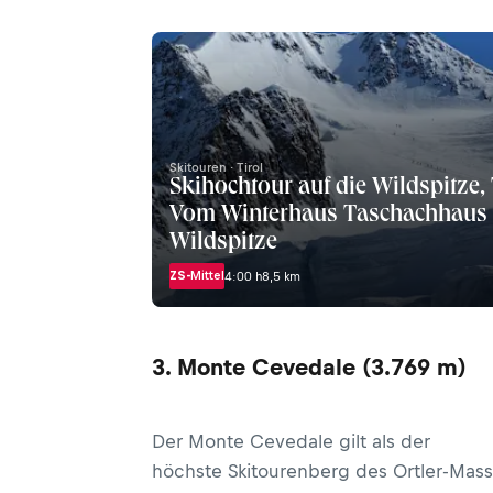
Skitouren · Tirol
Skihochtour auf die Wildspitze, 
Vom Winterhaus Taschachhaus 
Wildspitze
ZS-
Mittel
4:00 h
8,5 km
3. Monte Cevedale (3.769 m)
Der Monte Cevedale gilt als der
höchste Skitourenberg des Ortler-Massi