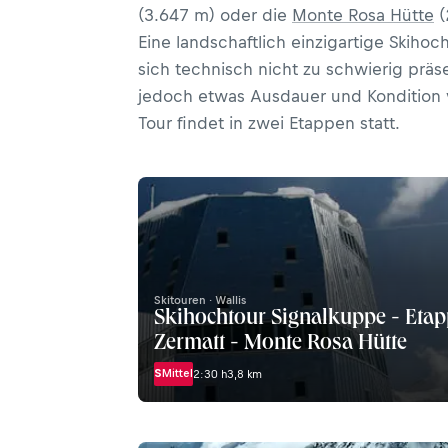
(3.647 m) oder die
Monte Rosa Hütte
(
Eine landschaftlich einzigartige Skihoch
sich technisch nicht zu schwierig präse
jedoch etwas Ausdauer und Kondition v
Tour findet in zwei Etappen statt.
Skitouren · Wallis
Skihochtour Signalkuppe - Etapp
Zermatt - Monte Rosa Hütte
S
Mittel
2:30 h
3,8 km