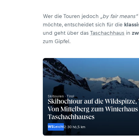
Wer die Touren jedoch
„by fair means“
möchte, entscheidet sich für die
klass
und geht über das
Taschachhaus
in
zw
zum Gipfel.
Skitouren · Tirol
Skihochtour auf die Wildspitze, 
Von Mittelberg zum Winterhaus
Taschachhauses
WS
Leicht
2:30 h
6,5 km