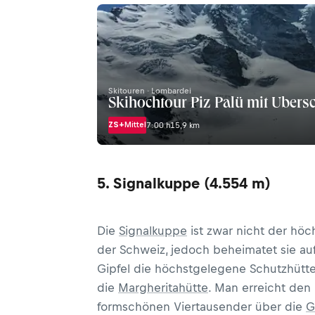
Skitouren · Lombardei
Skihochtour Piz Palü mit Übers
ZS+
Mittel
7:00 h
15,9 km
5. Signalkuppe (4.554 m)
Die
Signalkuppe
ist zwar nicht der höc
der Schweiz, jedoch beheimatet sie au
Gipfel die höchstgelegene Schutzhütte
die
Margheritahütte
. Man erreicht den
formschönen Viertausender über die
G