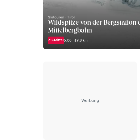
Skitouren · Tirol
Wildspitze von der Bergstation 
Mittelbergbahn
ZS-
Mittel
6:00 h
19,8 km
Werbung