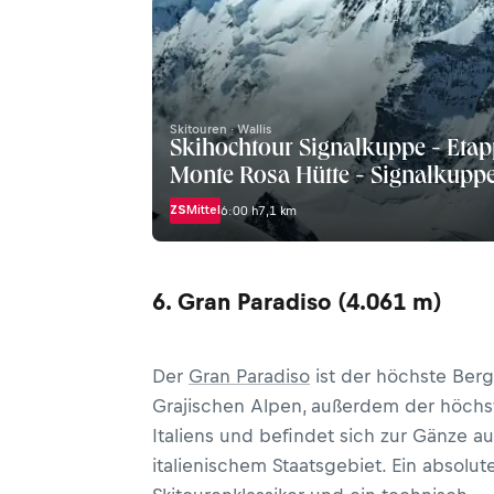
Skitouren · Wallis
Skihochtour Signalkuppe - Etap
Monte Rosa Hütte - Signalkupp
ZS
Mittel
6:00 h
7,1 km
6. Gran Paradiso (4.061 m)
Der
Gran Paradiso
ist der höchste Berg
Grajischen Alpen, außerdem der höchst
Italiens und befindet sich zur Gänze au
italienischem Staatsgebiet. Ein absolut