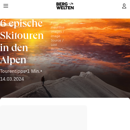
6 epische
Foto:
mauritius
images /
Skitouren
Image
Source /
Lost
in den
Horizon
Images
Alpen
Tourentipps
•
1 Min.
•
14.03.2024