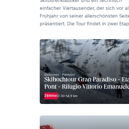
Skitourenklassiker und ein technisch
einfacher Viertausender, der sich vor a
Frühjahr von seiner allerschönsten Seit
präsentiert. Die Tour findet in zwei Eta
Skitouren · Piemont
Skihochtour Gran Paradiso - Eta
Pont - Rifugio Vittorio Emanuele
ZS
Mittel
2:30 h
4,9 km