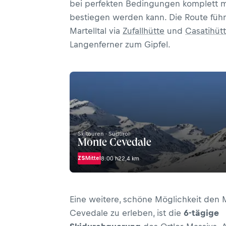
bei perfekten Bedingungen komplett mi
bestiegen werden kann. Die Route füh
Martelltal via
Zufallhütte
und
Casatihüt
Langenferner zum Gipfel.
Skitouren · Südtirol
Monte Cevedale
ZS
Mittel
8:00 h
22,4 km
Eine weitere, schöne Möglichkeit den
Cevedale zu erleben, ist die
6-tägige