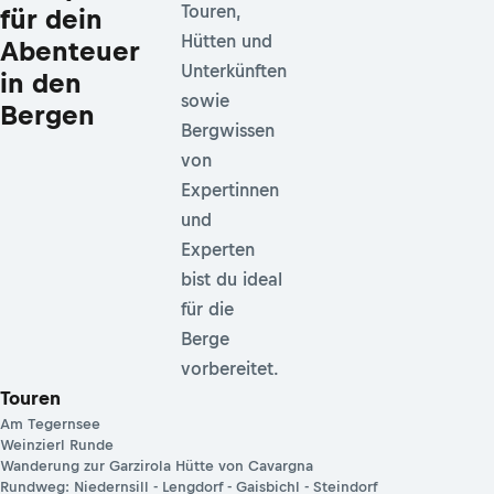
Touren,
für dein
Hütten und
Abenteuer
Unterkünften
in den
sowie
Bergen
Bergwissen
von
Expertinnen
und
Experten
bist du ideal
für die
Berge
vorbereitet.
Touren
Am Tegernsee
Weinzierl Runde
Wanderung zur Garzirola Hütte von Cavargna
Rundweg: Niedernsill - Lengdorf - Gaisbichl - Steindorf