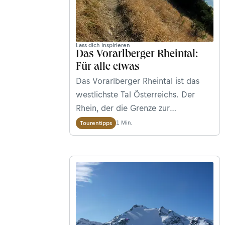
Lass dich inspirieren
Das Vorarlberger Rheintal:
Für alle etwas
Das Vorarlberger Rheintal ist das
westlichste Tal Österreichs. Der
Rhein, der die Grenze zur
Ostschweiz markiert, mündet in den
1 Min.
Tourentipps
Bodensee, der das Tal nach Norden
hin begrenzt. Die Fernblicke von den
Hausbergen der Talorte sind
einmalig. Grund genug, euch mit
einigen Tourentipps zu versorgen.