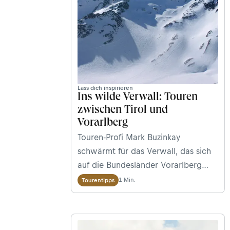
Lass dich inspirieren
Ins wilde Verwall: Touren
zwischen Tirol und
Vorarlberg
Touren-Profi Mark Buzinkay
schwärmt für das Verwall, das sich
auf die Bundesländer Vorarlberg
und Tirol aufteilt. In diesem „wilden
1 Min.
Tourentipps
Meer“ aus Felsen, Wiesen und
Hängen findet er Ruhe – und das
ganz in der Nähe beliebter alpiner