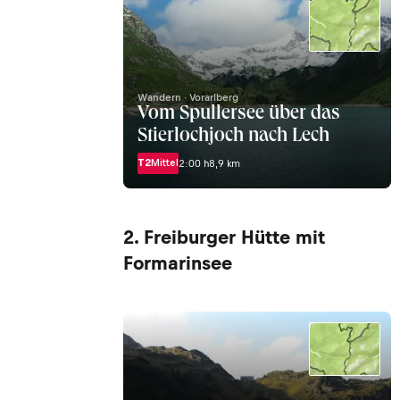
Wandern · Vorarlberg
Vom Spullersee über das
Stierlochjoch nach Lech
T2
Mittel
2:00 h
8,9 km
2. Freiburger Hütte mit
Formarinsee