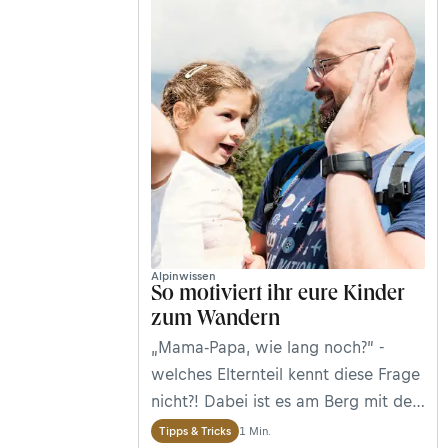
Zentren wie Ischgl oder Galtür.
&nbsp;
Alpinwissen
So motiviert ihr eure Kinder
zum Wandern
„Mama-Papa, wie lang noch?” -
welches Elternteil kennt diese Frage
nicht?! Dabei ist es am Berg mit der
ganzen Familie natürlich am
1 Min.
Tipps & Tricks