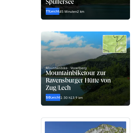
Spullersee
T1
Leicht
45 Minuten
2 km
Mountainbike · Vorarlberg
Mountainbiketour zur
Ravensburger Hütte von
Zug/Lech
S0
Leicht
1:30 h
13,9 km