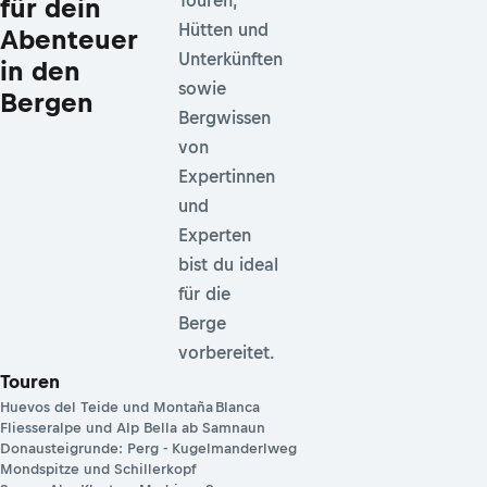
Touren,
für dein
Hütten und
Abenteuer
Unterkünften
in den
sowie
Bergen
Bergwissen
von
Expertinnen
und
Experten
bist du ideal
für die
Berge
vorbereitet.
Touren
Huevos del Teide und Montaña Blanca
Fliesseralpe und Alp Bella ab Samnaun
Donausteigrunde: Perg - Kugelmanderlweg
Mondspitze und Schillerkopf