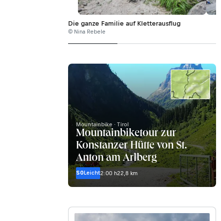
Die ganze Familie auf Kletterausflug
© Nina Rebele
Mountainbike · Tirol
Mountainbiketour zur
Konstanzer Hütte von St.
Anton am Arlberg
S0
Leicht
2:00 h
22,8 km