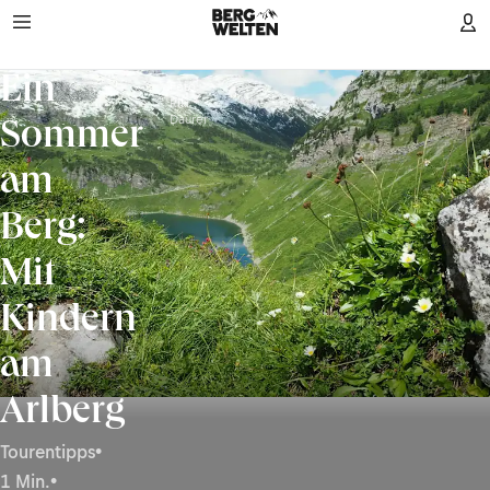
Ein
Foto:
Riki
Daurer
Sommer
am
Berg:
Mit
Kindern
am
Arlberg
Tourentipps
•
1 Min.
•