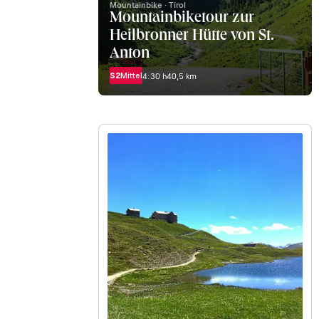
Mountainbike · Tirol
Mountainbiketour zur
Heilbronner Hütte von St.
Anton
S2
Mittel
4:30 h
40,5 km