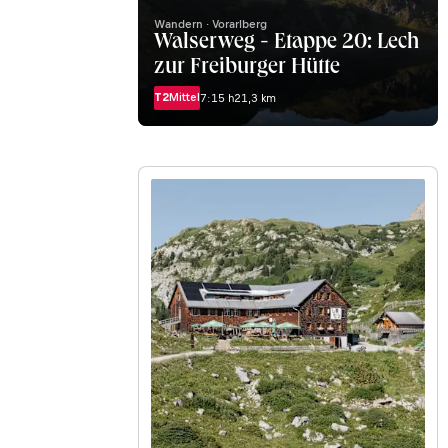
Wandern · Vorarlberg
Walserweg - Etappe 20: Lech
zur Freiburger Hütte
T2
Mittel
7:15 h
21,3 km