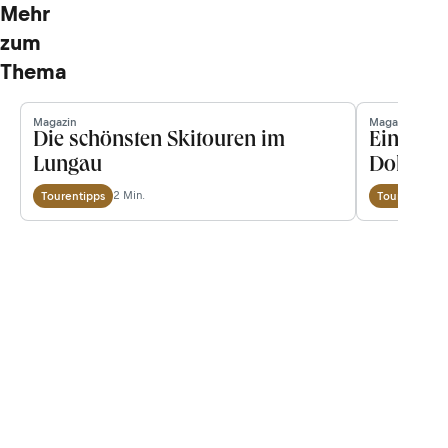
Mehr
zum
Thema
Magazin
Magazin
Die schönsten Skitouren im
Ein Ski
Lungau
Dolomit
2 Min.
Tourentipps
Tourentipps