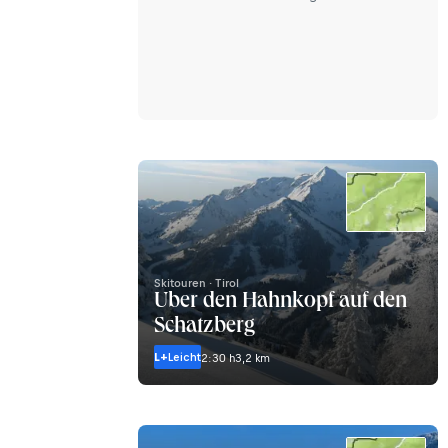
Skitouren · Tirol
Über den Hahnkopf auf den
Schatzberg
L+
Leicht
2:30 h
3,2 km