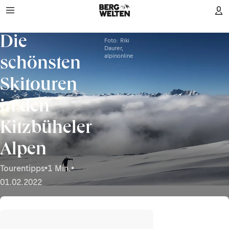
Die
Foto: Riki
Daurer,
alpinonline
schönsten
Skitouren
in den
Kitzbüheler
Alpen
Tourentipps
•
1 Min.
•
01.02.2022