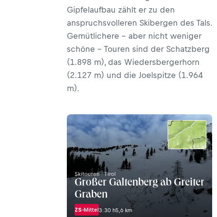
Gipfelaufbau zählt er zu den
anspruchsvolleren Skibergen des Tals.
Gemütlichere – aber nicht weniger
schöne – Touren sind der Schatzberg
(1.898 m), das Wiedersbergerhorn
(2.127 m) und die Joelspitze (1.964
m).
Skitouren · Tirol
Großer Galtenberg ab Greiter
Graben
ZS-
Mittel
3:30 h
5,6 km