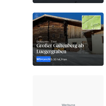
Skitouren · Tirol
Großer Galtenberg ab
Luegergraben
WS+
Leicht
3:30 h
4,9 km
Werbung