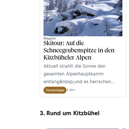
Magazin
Skitour: Auf die
Schneegrubenspitze in den
Kitzbüheler Alpen
Aktuell strahlt die Sonne den
gesamten Alpenhauptkamm
entlang&nbsp;und es herrschen
günstige Skitourenbedingungen.
1 Min.
Tourentipps
Wir&nbsp;stellen euch eine
lohnende Variante in den Kitzbüheler
3. Rund um Kitzbühel
Alpen vor: Auf die
Schneegrubenspitze (2.229 m) im
„Skitourental“ Kelchsau in Tirol.