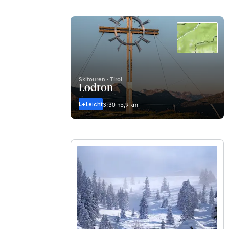
Skitouren · Tirol
Lodron
L+
Leicht
3:30 h
5,9 km