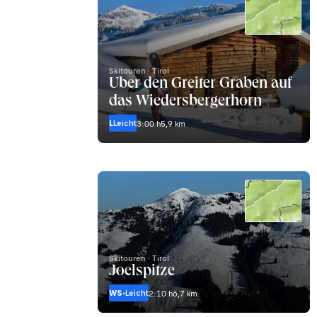
Skitouren · Tirol
Über den Greiter Graben auf
das Wiedersbergerhorn
L
Leicht
3:00 h
5,9 km
Skitouren · Tirol
Joelspitze
WS-
Leicht
2:10 h
6,7 km