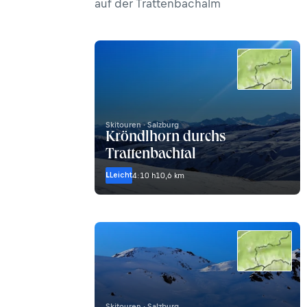
auf der Trattenbachalm
Skitouren · Salzburg
Kröndlhorn durchs
Trattenbachtal
L
Leicht
4:10 h
10,6 km
Skitouren · Salzburg