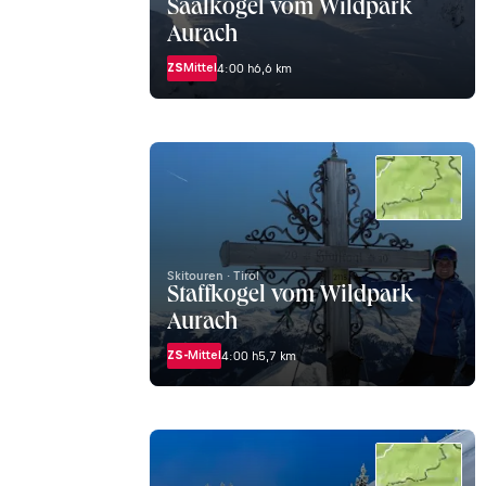
Saalkogel vom Wildpark
Aurach
ZS
Mittel
4:00 h
6,6 km
Skitouren · Tirol
Staffkogel vom Wildpark
Aurach
ZS-
Mittel
4:00 h
5,7 km