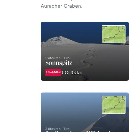
Auracher Graben.
Skitouren · Tirol
Sonnspitz
ZS+
Mittel
3:30 h
5,6 km
Skitouren · Tirol