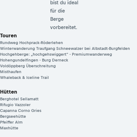
bist du ideal
für die
Berge
vorbereitet.
Touren
Rundweg Hochprack-Röderlehen
Winterwanderung Traufgang Schneewalzer bei Albstadt-Burgfelden
Hochgehberge: „hochgehswiggert“ - Premiumwanderweg
Hohengundelfingen - Burg Derneck
Voldöppberg Überschreitung
Misthaufen
Whaleback & Iceline Trail
Hütten
Berghotel Sellamatt
Rifugio Vazzoler
Capanna Corno Gries
Bergseehütte
Pfeiffer Alm
Maxhütte