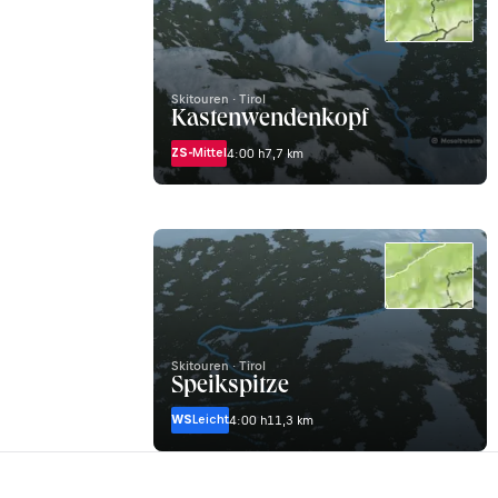
Skitouren · Tirol
Kastenwendenkopf
ZS-
Mittel
4:00 h
7,7 km
Skitouren · Tirol
Speikspitze
WS
Leicht
4:00 h
11,3 km