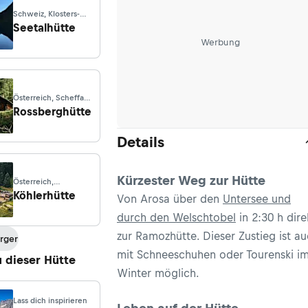
Schweiz, Klosters-
Serneus
Seetalhütte
Werbung
Österreich, Scheffau
am Tennengebirge
Rossberghütte
Details
Kürzester Weg zur Hütte
Österreich,
Lavantegg
Köhlerhütte
Von Arosa über den
Untersee und
durch den Welschtobel
in 2:30 h dire
zur Ramozhütte. Dieser Zustieg ist a
rger
mit Schneeschuhen oder Tourenski i
u dieser Hütte
Winter möglich.
Lass dich inspirieren