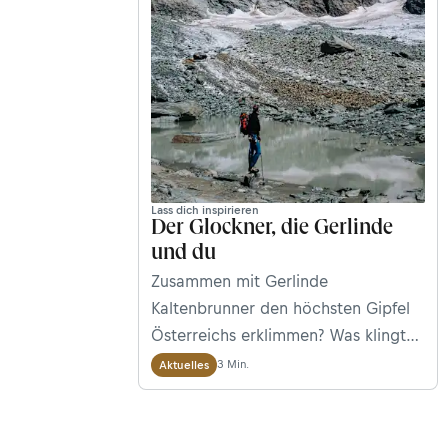
des Großglockners vorbereitest.
Lass dich inspirieren
Der Glockner, die Gerlinde
und du
Zusammen mit Gerlinde
Kaltenbrunner den höchsten Gipfel
Österreichs erklimmen? Was klingt
wie der Traum eines jeden
3 Min.
Aktuelles
Bergsteigers war das Ziel unserer
Bergwelten-Tour am 22. und 24.
August in Osttirol. Eine Reportage