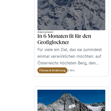
Alpinwissen
In 6 Monaten fit für den
Großglockner
Für viele ein Ziel, das sie zumindest
einmal verwirklichen möchten: auf
Österreichs höchsten Berg, den
3.798 m hohen Großglockner an der
2 Min.
Fitness & Ernährung
Grenze zwischen Osttirol und
Kärnten, steigen. So ein Vorhaben
braucht allerdings solide
Vorbereitung und einen
Trainingsplan. Hier erfährst du, wie
du dich richtig auf die Besteigung