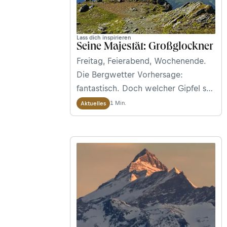
Lass dich inspirieren
Seine Majestät: Großglockner
Freitag, Feierabend, Wochenende.
Die Bergwetter Vorhersage:
fantastisch. Doch welcher Gipfel soll
es werden? Warum nicht gleich auf
1 Min.
Aktuelles
den höchsten: Der Großglockner hat
für die meisten Bergsteiger – uns
inklusive – eine magische
Anziehungskraft. Also los geht’s:
Zum 3.789 Meter hohen
„Tauernkönig!“