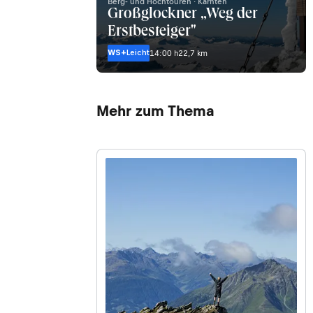
Berg- und Hochtouren · Kärnten
Großglockner „Weg der
Erstbesteiger"
WS+
Leicht
14:00 h
22,7 km
Mehr zum Thema