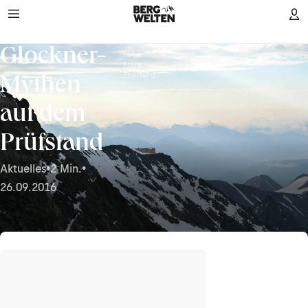
Glockner-
Foto:
Frank
Eberhard
Mythen
auf dem
Prüfstand
Aktuelles
•
2 Min.
•
26.09.2016