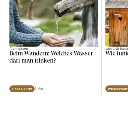
Alpinwissen
Lass dich inspi
Beim Wandern: Welches Wasser
Wie funk
darf man trinken?
2 Min.
Tipps & Tricks
Wissenswert