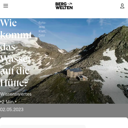
Wie
Foto:
Jens
Klatt,
kommt
DAV
das
Wasser
auf die
Hütte?
Wissenswertes
•
2 Min.
•
02.05.2023