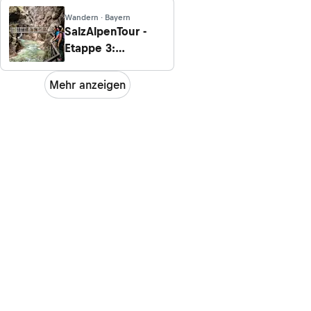
Wandern · Bayern
SalzAlpenTour -
Etappe 3:
Almbachklamm -
Marktschellenberg
Mehr anzeigen