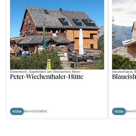
Österreich, Saalfelden am Steinernen Meer
Deutschland, 
Peter-Wiechenthaler-Hütte
Blaueish
Bewirtschaftet
Bewirt
Hütte
Hütte