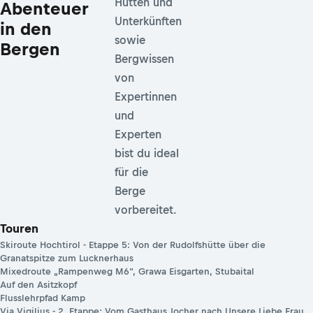
Hütten und
Abenteuer
Unterkünften
in den
sowie
Bergen
Bergwissen
von
Expertinnen
und
Experten
bist du ideal
für die
Berge
vorbereitet.
Touren
Skiroute Hochtirol - Etappe 5: Von der Rudolfshütte über die
Granatspitze zum Lucknerhaus
Mixedroute „Rampenweg M6“, Grawa Eisgarten, Stubaital
Auf den Asitzkopf
Flusslehrpfad Kamp
Via Vigilius - 2. Etappe: Vom Gasthaus Jocher nach Unsere Liebe Frau