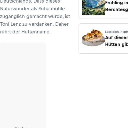
Deutschlands. Dass dieses
inspiriere
Frühling i
n
Naturwunder als Schauhöhle
Berchtes
zugänglich gemacht wurde, ist
- die
schönste
Toni Lenz zu verdanken. Daher
Wander- 
rührt der Hüttenname.
Lass dich inspi
Radtoure
Auf diese
Hütten gib
den best
Apfelkuc