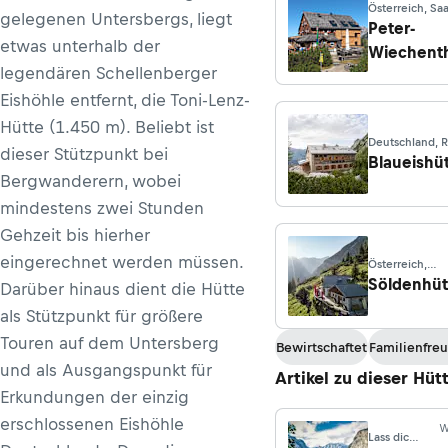
Österreich, Sa
gelegenen Untersbergs, liegt
am Steinernen
Peter-
etwas unterhalb der
Wiechenth
legendären Schellenberger
Hütte
Eishöhle entfernt, die Toni-Lenz-
Hütte (1.450 m). Beliebt ist
Deutschland, 
dieser Stützpunkt bei
Blaueishü
Bergwanderern, wobei
mindestens zwei Stunden
Gehzeit bis hierher
eingerechnet werden müssen.
Österreich,
Werfenweng
Söldenhüt
Darüber hinaus dient die Hütte
als Stützpunkt für größere
Touren auf dem Untersberg
Bewirtschaftet
Familienfreu
und als Ausgangspunkt für
Artikel zu dieser Hüt
Erkundungen der einzig
erschlossenen Eishöhle
W
Lass dich