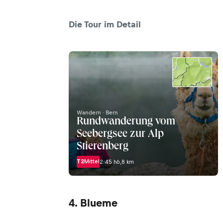
Die Tour im Detail
Wandern · Bern
Rundwanderung vom
Seebergsee zur Alp
Stierenberg
T2
Mittel
2:45 h
6,8 km
4. Blueme