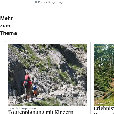
© Rother Bergverlag
Mehr
zum
Thema
Lass dich inspirieren
Erlebni
Tourenplanung mit Kindern