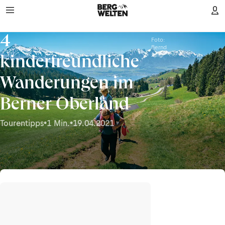
4
Foto:
Bernd
Jung
kinderfreundliche
Wanderungen im
Berner Oberland
Tourentipps
•
1 Min.
•
19.04.2021