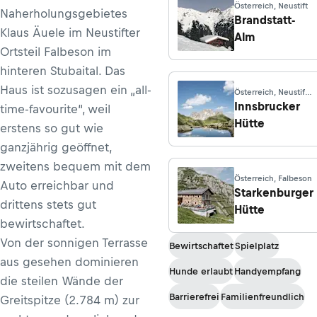
Österreich, Neustift
Naherholungsgebietes
Brandstatt-
Klaus Äuele im Neustifter
Alm
Ortsteil Falbeson im
hinteren Stubaital. Das
Haus ist sozusagen ein „all-
Österreich, Neustift
im Stubaital
Innsbrucker
time-favourite“, weil
Hütte
erstens so gut wie
ganzjährig geöffnet,
zweitens bequem mit dem
Österreich, Falbeson
Auto erreichbar und
Starkenburger
drittens stets gut
Hütte
bewirtschaftet.
Von der sonnigen Terrasse
Bewirtschaftet
Spielplatz
aus gesehen dominieren
Hunde erlaubt
Handyempfang
die steilen Wände der
Barrierefrei
Familienfreundlich
Greitspitze (2.784 m) zur