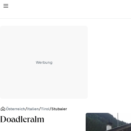
Werbung
Österreich
/
Italien
/
Tirol
/
Stubaier Alpen
Doadleralm