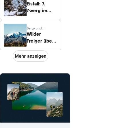
Eisfall: 7.
Zwerg im
Grawa-
Eisgarten
Berg- und
Hochtouren · Tirol
Wilder
Freiger über
Nürnberger
Hütte
Mehr anzeigen