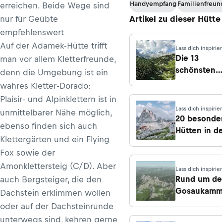
Handyempfang
Familienfreun
erreichen. Beide Wege sind
nur für Geübte
Artikel zu dieser Hütte
empfehlenswert
Auf der Adamek-Hütte trifft
Lass dich inspirie
Die 13
man vor allem Kletterfreunde,
schönsten
denn die Umgebung ist ein
Hütten am
wahres Kletter-Dorado:
Dachstein
Plaisir- und Alpinklettern ist in
Lass dich inspirie
unmittelbarer Nähe möglich,
20 besonde
ebenso finden sich auch
Hütten in d
Klettergärten und ein Flying
Alpen für d
Fox sowie der
Bergsomme
Amonklettersteig (C/D). Aber
2026
Lass dich inspirie
Rund um d
auch Bergsteiger, die den
Gosaukam
Dachstein erklimmen wollen
oder auf der Dachsteinrunde
unterwegs sind, kehren gerne