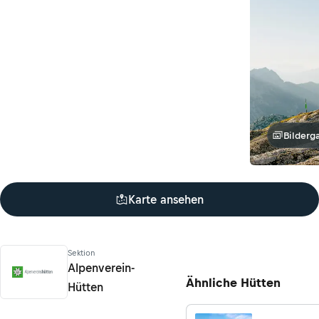
Bilderga
Karte ansehen
Sektion
Alpenverein-
Ähnliche Hütten
Hütten
Alpenverein-Hütten