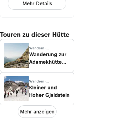
Mehr Details
Touren zu dieser Hütte
Wandern ·
Oberösterreich
Wanderung zur
Adamekhütte
vom Vorderen
Gosausee
Wandern ·
Oberösterreich
Kleiner und
Hoher Gjaidstein
Mehr anzeigen