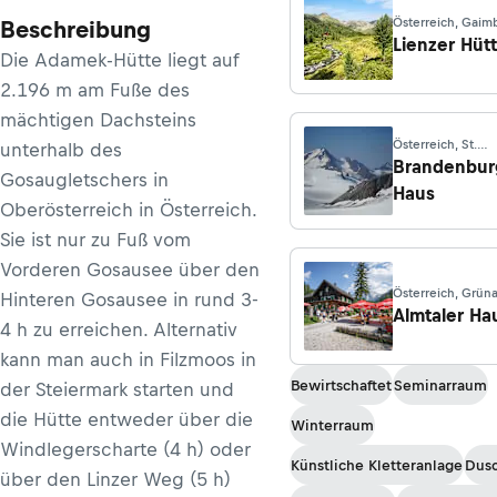
Österreich, Gaim
Beschreibung
Lienzer Hüt
Die Adamek-Hütte liegt auf
2.196 m am Fuße des
mächtigen Dachsteins
Österreich, St.
unterhalb des
Leonhard/Pitztal
Brandenbur
Gosaugletschers in
Haus
Oberösterreich in Österreich.
Sie ist nur zu Fuß vom
Vorderen Gosausee über den
Österreich, Grün
Hinteren Gosausee in rund 3-
Almtal
Almtaler Ha
4 h zu erreichen. Alternativ
kann man auch in Filzmoos in
Bewirtschaftet
Seminarraum
der Steiermark starten und
die Hütte entweder über die
Winterraum
Windlegerscharte (4 h) oder
Künstliche Kletteranlage
Dus
über den Linzer Weg (5 h)