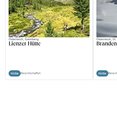
Österreich, Gaimberg
Österreich, St.
Lienzer Hütte
Branden
Bewirtschaftet
Bewirt
Hütte
Hütte