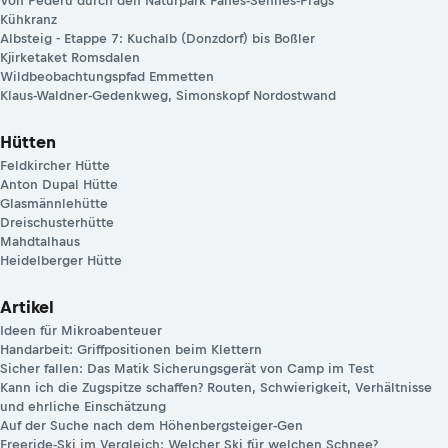
Von Pederü durch den Naturpark Fanes-Sennes-Prags
Kühkranz
Albsteig - Etappe 7: Kuchalb (Donzdorf) bis Boßler
Kjirketaket Romsdalen
Wildbeobachtungspfad Emmetten
Klaus-Waldner-Gedenkweg, Simonskopf Nordostwand
Hütten
Feldkircher Hütte
Anton Dupal Hütte
Glasmännlehütte
Dreischusterhütte
Mahdtalhaus
Heidelberger Hütte
Artikel
Ideen für Mikroabenteuer
Handarbeit: Griffpositionen beim Klettern
Sicher fallen: Das Matik Sicherungsgerät von Camp im Test
Kann ich die Zugspitze schaffen? Routen, Schwierigkeit, Verhältnisse
und ehrliche Einschätzung
Auf der Suche nach dem Höhenbergsteiger-Gen
Freeride-Ski im Vergleich: Welcher Ski für welchen Schnee?