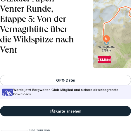
Venter Runde,
Etappe 5: Von der
Vernagthütte über
die Wildspitze nach
Vent
ZS
Mittel
GPX-Datei
Werde jetzt Bergwelten Club-Mitglied und sichere dir unbegrenzte
Downloads
Karte ansehen
Eine Tour von