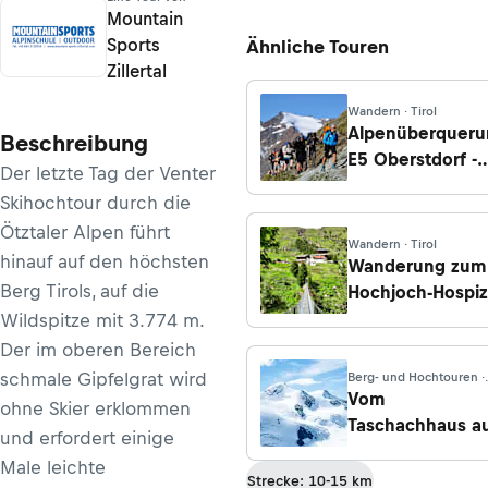
Mountain
Sports
Ähnliche Touren
Zillertal
Wandern · Tirol
Alpenüberqueru
Beschreibung
E5 Oberstdorf -
Der letzte Tag der Venter
Meran, Etappe 5
Skihochtour durch die
Von der
Ötztaler Alpen führt
Braunschweiger
Wandern · Tirol
hinauf auf den höchsten
Hütte nach Vent
Wanderung zum
Berg Tirols, auf die
Hochjoch-Hospiz
von Vent
Wildspitze mit 3.774 m.
Der im oberen Bereich
schmale Gipfelgrat wird
Berg- und Hochtouren ·
Tirol
Vom
ohne Skier erklommen
Taschachhaus a
und erfordert einige
die Wildspitze
Male leichte
Strecke: 10-15 km