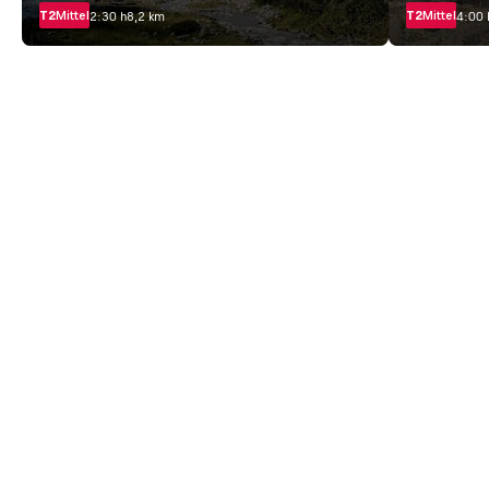
T2
Mittel
T2
Mittel
2:30 h
8,2 km
4:00 