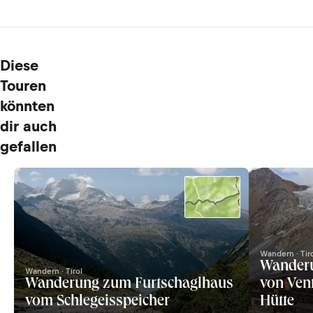
Diese
Touren
könnten
dir auch
gefallen
Wandern · Tir
Wanderu
Wandern · Tirol
Wanderung zum Furtschaglhaus
von Ven
vom Schlegeisspeicher
Hütte