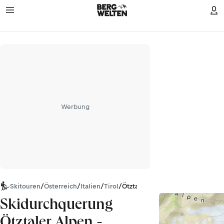
Werbung
Skitouren
/
Österreich
/
Italien
/
Tirol
/
Ötztaler Alpen
Skidurchquerung
Ötztaler Alpen -