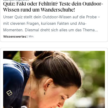
Quiz: Fakt oder Fehltritt? Teste dein Outdoor-
Wissen rund um Wanderschuhe!
Unser Quiz stellt dein Outdoor-Wissen auf die Probe –
mit cleveren Fragen, kuriosen Fakten und Aha-
Momenten. Diesmal dreht sich alles um das Thema
Wanderschuhe: Wie gut kennst du dich wirklich aus?
Wissenswertes
1 Min.
Kannst du gängigen Irrglauben von der Wahrheit
unterscheiden?