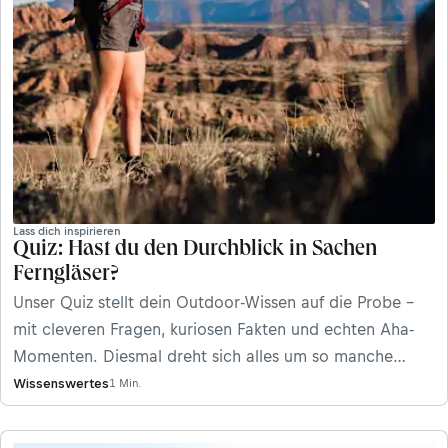
Lass dich inspirieren
Quiz: Hast du den Durchblick in Sachen
Ferngläser?
Unser Quiz stellt dein Outdoor-Wissen auf die Probe –
mit cleveren Fragen, kuriosen Fakten und echten Aha-
Momenten. Diesmal dreht sich alles um so manche
technische Finesse, die in Ferngläsern steckt. Außerdem
Wissenswertes
1 Min.
stellen wir das neue Fernglas CL Companion von
SWAROVSKI OPTIK vor – den idealen Begleiter für