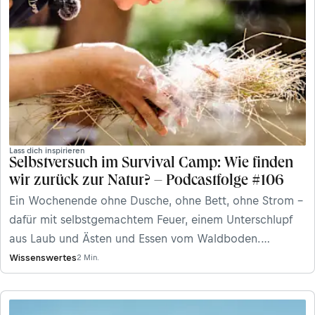
Lass dich inspirieren
Selbstversuch im Survival Camp: Wie finden
wir zurück zur Natur? – Podcastfolge #106
Ein Wochenende ohne Dusche, ohne Bett, ohne Strom –
dafür mit selbstgemachtem Feuer, einem Unterschlupf
aus Laub und Ästen und Essen vom Waldboden.
Bergwelten-Redakteurin Kathi Löffler hat an einem
Wissenswertes
2 Min.
Survival Training teilgenommen – und ist mit einer
überraschenden Erkenntnis nach Hause gefahren.