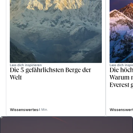
Lass dich inspirieren
Lass dich inspi
Die 5 gefährlichsten Berge der
Die höch
Welt
Warum n
Everest 
Wissenswertes
Wissenswer
4 Min.