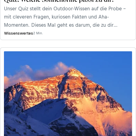
Quiz: Welche Sonnenbrille passt zu dir?
Unser Quiz stellt dein Outdoor-Wissen auf die Probe –
mit cleveren Fragen, kuriosen Fakten und Aha-
Momenten. Dieses Mal geht es darum, die zu dir
passende Sonnenbrille zu finden. Julbo bringt fünf
Wissenswertes
2 Min.
Modelle ins Rennen: Edge, Edge Cover, Legacy, Intensity
und die in Zusammenarbeit mit Ausdauerathleten Kilian
Jornet entwickelte Faster L. Welches davon passt zu dir?
Finde es jetzt heraus.