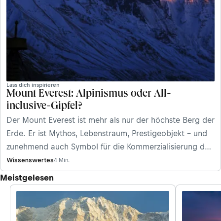
Lass dich inspirieren
Mount Everest: Alpinismus oder All-
inclusive-Gipfel?
Der Mount Everest ist mehr als nur der höchste Berg der
Erde. Er ist Mythos, Lebenstraum, Prestigeobjekt – und
zunehmend auch Symbol für die Kommerzialisierung des
Alpinismus im Himalaya in Nepal. Experten erklären fünf
Wissenswertes
4 Min.
aktuelle Entwicklungen am Mount Everest und
Meistgelesen
beurteilen sie kritisch.