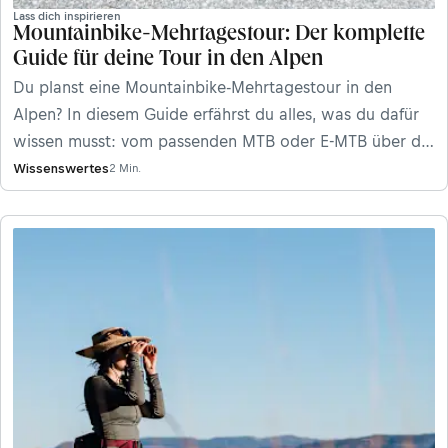
Lass dich inspirieren
Mountainbike-Mehrtagestour: Der komplette
Guide für deine Tour in den Alpen
Du planst eine Mountainbike-Mehrtagestour in den
Alpen? In diesem Guide erfährst du alles, was du dafür
wissen musst: vom passenden MTB oder E-MTB über die
Fahrtechnik und Packliste bis zu den schönsten Routen
Wissenswertes
2 Min.
für mehrere Tage im Sattel.