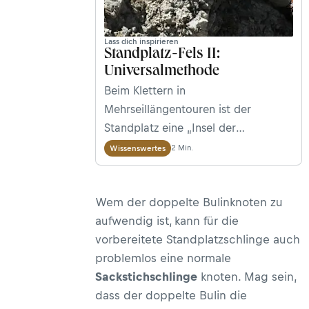
Lass dich inspirieren
Standplatz-Fels II:
Universalmethode
Beim Klettern in
Mehrseillängentouren ist der
Standplatz eine „Insel der
Sicherheit“: Unsere
2 Min.
Wissenswertes
Sicherheitsexperten Peter Plattner
und Walter Würtl erklären im
Wem der doppelte Bulinknoten zu
zweiten Teil unserer Standplatzbau-
aufwendig ist, kann für die
Serie, was es mit der
vorbereitete Standplatzschlinge auch
„Universalmethode“ auf sich hat.
problemlos eine normale
Diese kommt zum Einsatz, wenn kein
Sackstichschlinge
knoten. Mag sein,
Normbohrhaken vorhanden ist.
dass der doppelte Bulin die