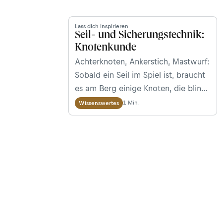
Lass dich inspirieren
Seil- und Sicherungstechnik:
Knotenkunde
Achterknoten, Ankerstich, Mastwurf:
Sobald ein Seil im Spiel ist, braucht
es am Berg einige Knoten, die blind
beherrscht werden sollten. Die
1 Min.
Wissenswertes
Sicherheitsexperten Peter Plattner
und Walter Würtl zeigen, welche
Knoten das sind, wie sie richtig
gemacht werden und für welche
Zwecke sie gedacht sind.