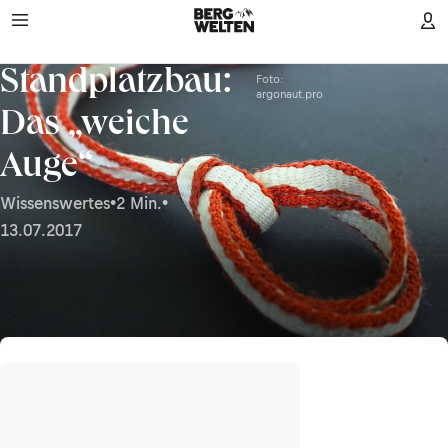
Standplatzbau:
Foto:
argonaut.pro
Das „weiche
Auge“
Wissenswertes
•
2 Min.
•
13.07.2017