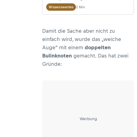
in der felsigen Vertikalen. Unsere
2 Min.
Wissenswertes
Sicherheitsexperten Peter Plattner
und Walter Würtl erläutern
Damit die Sache aber nicht zu
Wissenswertes zum Standplatzbau
einfach wird, wurde das „weiche
vom Typ „Reihenschaltung“ an
Auge“ mit einem
doppelten
Bohrhaken.
Bulinknoten
gemacht. Das hat zwei
Gründe:
Werbung