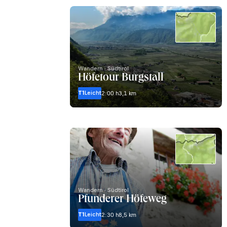
Wandern · Südtirol
Höfetour Burgstall
T1
Leicht
2:00 h
3,1 km
Wandern · Südtirol
Pfunderer Höfeweg
T1
Leicht
2:30 h
8,5 km