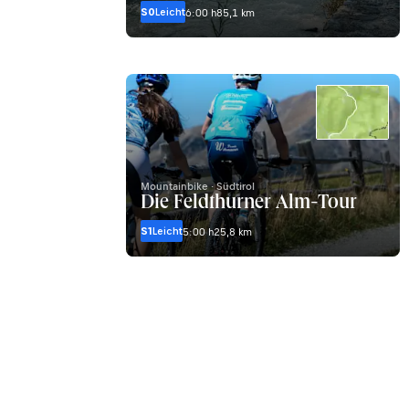
S0
Leicht
6:00 h
85,1 km
Mountainbike · Südtirol
Die Feldthurner Alm-Tour
S1
Leicht
5:00 h
25,8 km