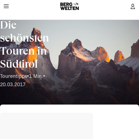
Die
schönsten
Touren in
Südtirol
Tourentipps
•
1 Min.
•
20.03.2017