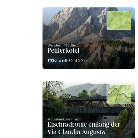
Wandern · Südtirol
Peitlerkofel
T3
Schwer
5:30 h
10,9 km
Mountainbike · Tirol
Etschradroute entlang der
Via Claudia Augusta