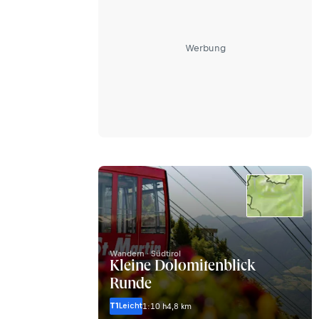
Werbung
Wandern · Südtirol
Kleine Dolomitenblick
Runde
T1
Leicht
1:10 h
4,8 km