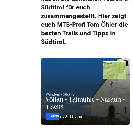
Südtirol für euch
zusammengestellt. Hier zeigt
euch MTB-Profi Tom Öhler die
besten Trails und Tipps in
Südtirol.
Wandern · Südtirol
Völlan - Talmühle - Naraun -
Tisens
T1
Leicht
2:30 h
11,6 km