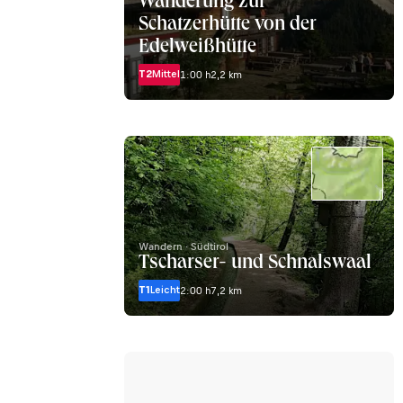
Wanderung zur
Schatzerhütte von der
Edelweißhütte
T2
Mittel
1:00 h
2,2 km
Wandern · Südtirol
Tscharser- und Schnalswaal
T1
Leicht
2:00 h
7,2 km