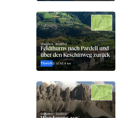
Wandern · Südtirol
Feldthurns nach Pardell und
über den Keschtnweg zurück
T1
Leicht
2:30 h
7,9 km
Wandern · Südtirol