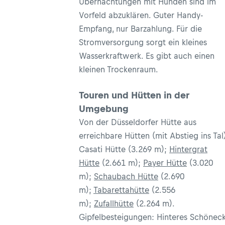
Übernachtungen mit Hunden sind im
Vorfeld abzuklären. Guter Handy-
Empfang, nur Barzahlung. Für die
Stromversorgung sorgt ein kleines
Wasserkraftwerk. Es gibt auch einen
kleinen Trockenraum.
Touren und Hütten in der
Umgebung
Von der Düsseldorfer Hütte aus
erreichbare Hütten (mit Abstieg ins Tal
Casati Hütte (3.269 m);
Hintergrat
Hütte
(2.661 m);
Payer Hütte
(3.020
m);
Schaubach Hütte
(2.690
m);
Tabarettahütte
(2.556
m);
Zufallhütte
(2.264 m).
Gipfelbesteigungen: Hinteres Schönec