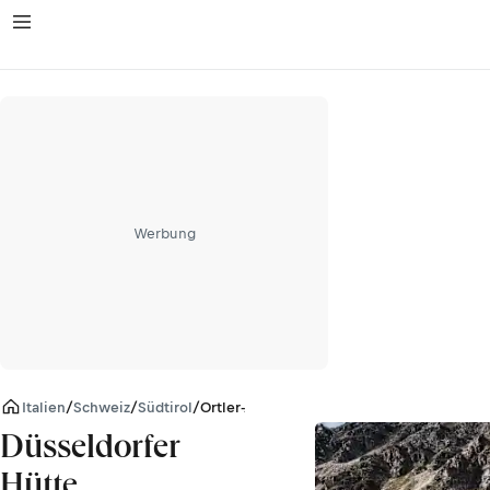
Werbung
Italien
/
Schweiz
/
Südtirol
/
Ortler-Alpen
Düsseldorfer
Hütte