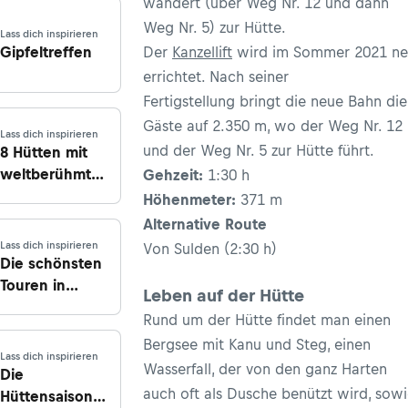
wandert (über Weg Nr. 12 und dann
Weg Nr. 5) zur Hütte.
Lass dich inspirieren
Gipfeltreffen
Der
Kanzellift
wird im Sommer 2021 n
errichtet. Nach seiner
Fertigstellung bringt die neue Bahn die
Gäste auf 2.350 m, wo der Weg Nr. 12
Lass dich inspirieren
und der Weg Nr. 5 zur Hütte führt.
8 Hütten mit
weltberühmten
Gehzeit:
1:30 h
Gästen
Höhenmeter:
371 m
Alternative Route
Lass dich inspirieren
Von Sulden (2:30 h)
Die schönsten
Touren in
Leben auf der Hütte
Südtirol
Rund um der Hütte findet man einen
Bergsee mit Kanu und Steg, einen
Lass dich inspirieren
Wasserfall, der von den ganz Harten
Die
auch oft als Dusche benützt wird, sow
Hüttensaison