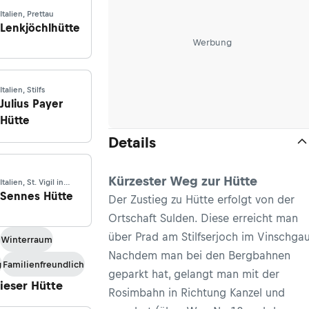
Italien, Prettau
Lenkjöchlhütte
Werbung
Italien, Stilfs
Julius Payer
Hütte
Details
Kürzester Weg zur Hütte
Italien, St. Vigil in
Enneberg
Sennes Hütte
Der Zustieg zu Hütte erfolgt von der
Ortschaft Sulden. Diese erreicht man
über Prad am Stilfserjoch im Vinschgau
Winterraum
Nachdem man bei den Bergbahnen
g
Familienfreundlich
geparkt hat, gelangt man mit der
dieser Hütte
Rosimbahn in Richtung Kanzel und