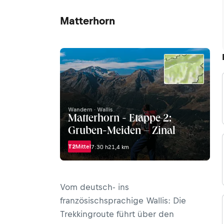
Matterhorn
Wandern · Wallis
Matterhorn - Etappe 2:
Gruben-Meiden – Zinal
T2
Mittel
7:30 h
21,4 km
Vom deutsch- ins
französischsprachige Wallis: Die
Trekkingroute führt über den