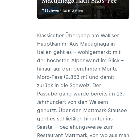
Macugnaga nach Saas-Fee
T3
Schwer
6:30 h
13,5 km
Klassischer Übergang am Walliser
Hauptkamm: Aus Macugnaga in
Italien geht es – wohlgemerkt: mit
der höchsten Alpenwand im Blick –
hinauf auf den berühmten Monte
Moro-Pass (2.853 m) und damit
zurück in die Schweiz. Der
Passübergang wurde bereits im 13.
Jahrhundert von den Walsern
genutzt. Über den Mattmark-Stausee
geht es schließlich hinunter ins
Saastal – beziehungsweise zum
Restaurant Mattmark
, von wo aus man