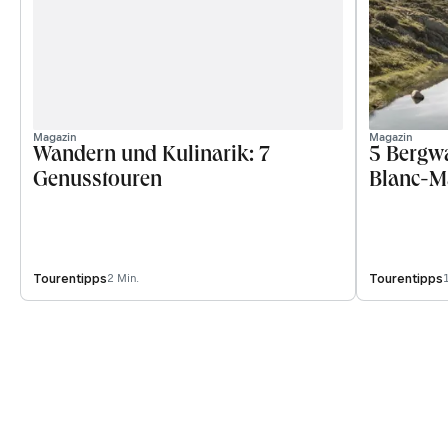
Magazin
Magazin
Wandern und Kulinarik: 7
5 Bergw
Genusstouren
Blanc-M
Tourentipps
Tourentipps
2 Min.