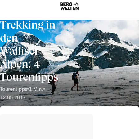
Trekking in
Foto:
Mark
Zahel
den
Walliser
Alpen: 4
Tourentipps
Tourentipps
•
1 Min.
•
12.05.2017