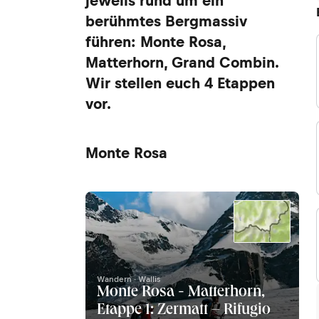
jeweils rund um ein
berühmtes Bergmassiv
führen: Monte Rosa,
Matterhorn, Grand Combin.
Wir stellen euch 4 Etappen
vor.
Monte Rosa
Wandern · Wallis
Monte Rosa - Matterhorn,
Etappe 1: Zermatt – Rifugio