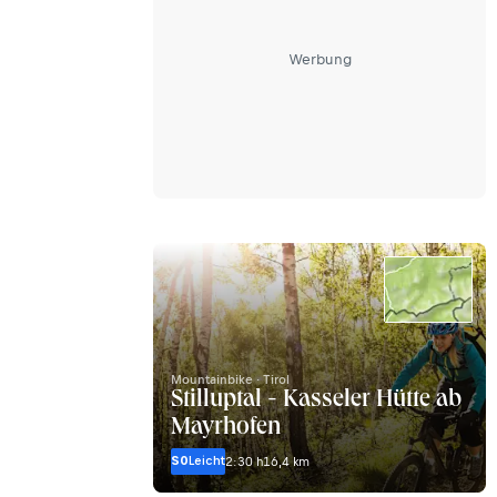
Werbung
Mountainbike · Tirol
Stilluptal - Kasseler Hütte ab
Mayrhofen
S0
Leicht
2:30 h
16,4 km