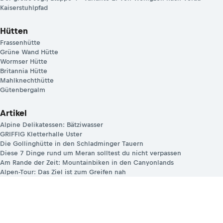
Durchs Benjental zum Stabenberg
Der große Jogl, Etappe 4 - Variante 1: Von Wenigzell nach Vorau
Kaiserstuhlpfad
Hütten
Frassenhütte
Grüne Wand Hütte
Wormser Hütte
Britannia Hütte
Mahlknechthütte
Gütenbergalm
Artikel
Alpine Delikatessen: Bätziwasser
GRIFFIG Kletterhalle Uster
Die Gollinghütte in den Schladminger Tauern
Diese 7 Dinge rund um Meran solltest du nicht verpassen
Am Rande der Zeit: Mountainbiken in den Canyonlands
Alpen-Tour: Das Ziel ist zum Greifen nah