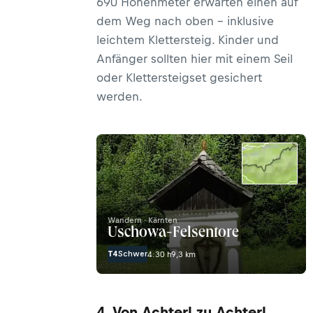
690 Höhenmeter erwarten einen auf
dem Weg nach oben – inklusive
leichtem Klettersteig. Kinder und
Anfänger sollten hier mit einem Seil
oder Klettersteigset gesichert
werden.
Wandern · Kärnten
Uschowa-Felsentore
T4
Schwer
4:30 h
9,3 km
4. Von Achterl zu Achterl