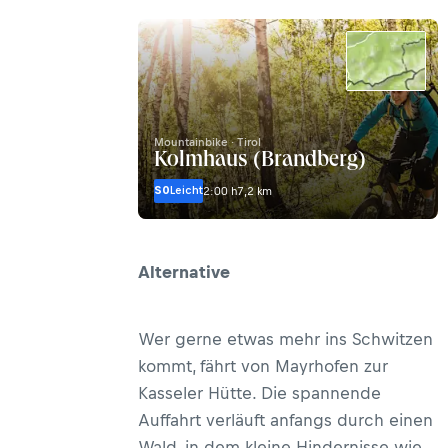
Mountainbike · Tirol
Kolmhaus (Brandberg)
S0
Leicht
2:00 h
7,2 km
Alternative
Wer gerne etwas mehr ins Schwitzen
kommt, fährt von Mayrhofen zur
Kasseler Hütte. Die spannende
Auffahrt verläuft anfangs durch einen
Wald, in dem kleine Hindernisse wie