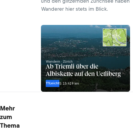
und den glitzernden Zürichsee haben
Wanderer hier stets im Blick.
Wandern · Zürich
Ab Triemli über die
Albiskette auf den Uetliberg
T1
Leicht
5:15 h
19 km
Mehr
zum
Thema