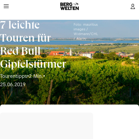
7 leichte
Foto: mauritius
images /
Widmann/CHL
Touren für
/ Alamy
Red Bull
Gipfelstürmer
Tourentipps
•
2 Min.
•
25.06.2019