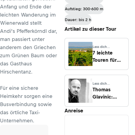
Hohentauern
Anfang und Ende der
Aufstieg: 300-600 m
leichten Wanderung im
Dauer: bis 2 h
Wienerwald stellt
Artikel zu dieser Tour
Andi’s Pfefferkörndl dar,
man passiert unter
anderem den Griechen
Lass dich
inspirieren
7 leichte
zum Grünen Baum oder
Touren für
das Gasthaus
Red Bull
Hirschentanz.
Gipfelstürmer
Lass dich
Für eine sichere
inspirieren
Thomas
Heimkehr sorgen eine
Glavinic:
„Der Berg ist
Busverbindung sowie
Anreise
gnädig zu
das örtliche Taxi-
mir“
Unternehmen.