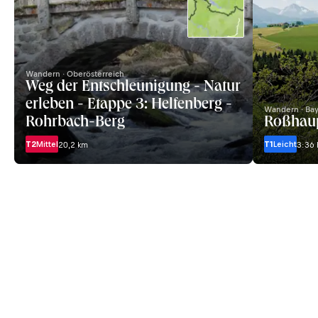
Wandern · Oberösterreich
Weg der Entschleunigung - Natur
erleben - Etappe 3: Helfenberg -
Wandern · Ba
Rohrbach-Berg
Roßhau
T2
Mittel
T1
Leicht
20,2 km
3:36 