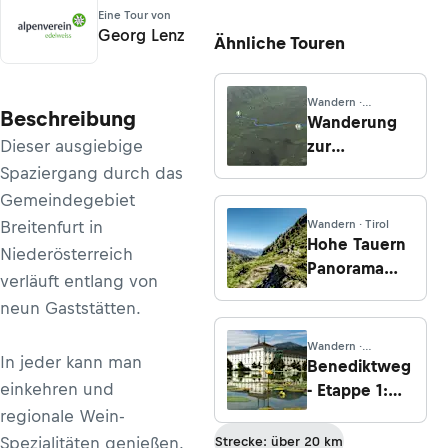
Eine Tour von
Georg Lenz
Ähnliche Touren
Wandern ·
Beschreibung
Steiermark
Wanderung
Dieser ausgiebige
zur
Grafenalm
Spaziergang durch das
von Seckau
Gemeindegebiet
Breitenfurt in
Wandern · Tirol
Hohe Tauern
Niederösterreich
Panorama
verläuft entlang von
Trail, Etappe
neun Gaststätten.
3: Von
Königsleiten
Wandern ·
In jeder kann man
zum GH
Steiermark
Benediktweg
Rechtegg
einkehren und
- Etappe 1:
Admont -
regionale Wein-
Trieben -
Spezialitäten genießen.
Strecke: über 20 km