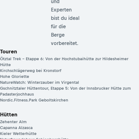
und
Experten
bist du ideal
für die
Berge
vorbereitet.
Touren
Ötztal Trek – Etappe 6: Von der Hochstubaihütte zur Hildesheimer
Hütte
Kirchschlägerweg bei Kronstorf
Hohe Gloriette
NatureWatch: Winterzauber im Virgental
Gschnitztaler Hüttentour, Etappe 5: Von der Innsbrucker Hütte zum
Padasterjochhaus
Nordic.Fitness.Park Geboltskirchen
Hütten
Zehenter Alm
Capanna Alzasca
Kieler Wetterhütte