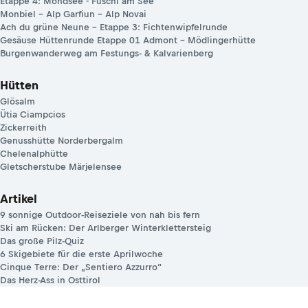
Etappe 4: Mondsee - Fuschl am See
Monbiel – Alp Garfiun – Alp Novai
Ach du grüne Neune – Etappe 3: Fichtenwipfelrunde
Gesäuse Hüttenrunde Etappe 01 Admont – Mödlingerhütte
Burgenwanderweg am Festungs- & Kalvarienberg
Hütten
Glösalm
Ütia Ciampcios
Zickerreith
Genusshütte Norderbergalm
Chelenalphütte
Gletscherstube Märjelensee
Artikel
9 sonnige Outdoor-Reiseziele von nah bis fern
Ski am Rücken: Der Arlberger Winterklettersteig
Das große Pilz-Quiz
6 Skigebiete für die erste Aprilwoche
Cinque Terre: Der „Sentiero Azzurro“
Das Herz-Ass in Osttirol