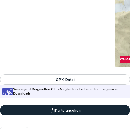
ZS-
Mit
GPX-Datei
Werde jetzt Bergwelten Club-Mitglied und sichere dir unbegrenzte
Downloads
Karte ansehen