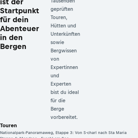
ist der
Tausenden
Startpunkt
geprüften
Touren,
für dein
Hütten und
Abenteuer
Unterkünften
in den
sowie
Bergen
Bergwissen
von
Expertinnen
und
Experten
bist du ideal
für die
Berge
vorbereitet.
Touren
Nationalpark-Panoramaweg, Etappe 3: Von S-charl nach Sta Maria