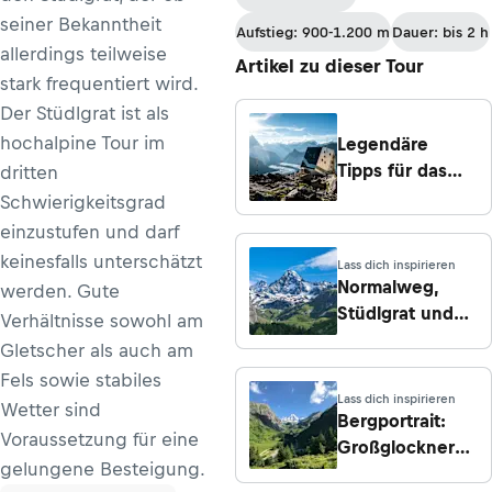
seiner Bekanntheit
Aufstieg: 900-1.200 m
Dauer: bis 2 h
allerdings teilweise
Artikel zu dieser Tour
stark frequentiert wird.
Der Stüdlgrat ist als
hochalpine Tour im
Legendäre
Tipps für das
dritten
Bergjahr 2026
Schwierigkeitsgrad
einzustufen und darf
keinesfalls unterschätzt
Lass dich inspirieren
Normalweg,
werden. Gute
Stüdlgrat und
Verhältnisse sowohl am
Co.: Die
Gletscher als auch am
beliebtesten
Fels sowie stabiles
Routen auf den
Lass dich inspirieren
Wetter sind
Großglockner
Bergportrait:
Voraussetzung für eine
Großglockner
gelungene Besteigung.
(3.798 m) - alle