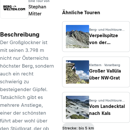
Eine Tour von
Stephan
Ähnliche Touren
Mitter
Berg- und Hochtouren ·
Beschreibung
Tirol
Verpeilspitze
Der Großglockner ist
von der
Kaunergrathütte
mit seinen 3.798 m
nicht nur Österreichs
höchster Berg, sondern
Klettern · Vorarlberg
Großer Vallüla
auch ein recht
über NW-Grat
schwierig zu
besteigender Gipfel.
Tatsächlich gibt es
Berg- und Hochtouren ·
mehrere Anstiege,
Tirol
Vom Landecktal
einer der schönsten
nach Kals
führt aber wohl über
den Stüdlgrat, der ob
Strecke: bis 5 km