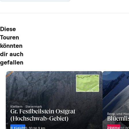
Diese
Touren
könnten
dir auch
gefallen
Klettern · Steiermark
Gr. Festlbeilstein Ostgrat
Berg- und Hoc
(Hochschwab-Gebiet)
Blüemli
II +
Leicht
ZS
Mittel
5:30 h
6,9 km
10:00