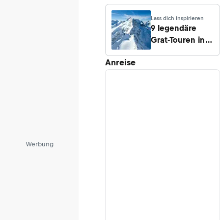
Infos über den
höchsten Berg
Lass dich inspirieren
Östereichs
9 legendäre
Grat-Touren in
den Alpen
Anreise
Werbung