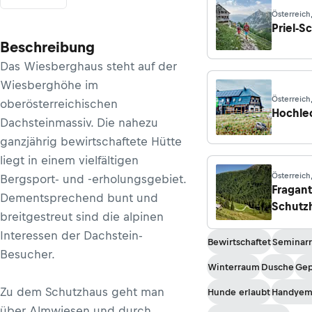
Österreich
Priel-S
Beschreibung
Das Wiesberghaus steht auf der
Wiesberghöhe im
Österreich
oberösterreichischen
Attersee
Hochle
Dachsteinmassiv. Die nahezu
ganzjährig bewirtschaftete Hütte
liegt in einem vielfältigen
Österreich
Bergsport- und -erholungsgebiet.
Fragant
Dementsprechend bunt und
Schutz
breitgestreut sind die alpinen
Interessen der Dachstein-
Bewirtschaftet
Seminar
Besucher.
Winterraum
Dusche
Gep
Zu dem Schutzhaus geht man
Hunde erlaubt
Handyem
über Almwiesen und durch