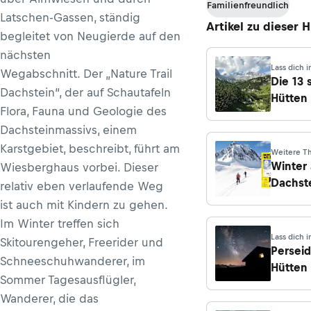
Familienfreundlich
Latschen-Gassen, ständig
Artikel zu dieser 
begleitet von Neugierde auf den
nächsten
Lass dich i
Wegabschnitt. Der „Nature Trail
Die 13
Dachstein“, der auf Schautafeln
Hütten
Flora, Fauna und Geologie des
Dachst
Dachsteinmassivs, einem
Karstgebiet, beschreibt, führt am
Weitere 
Winter
Wiesberghaus vorbei. Dieser
Dachst
relativ eben verlaufende Weg
ist auch mit Kindern zu gehen.
Im Winter treffen sich
Lass dich i
Skitourengeher, Freerider und
Perseid
Schneeschuhwanderer, im
Hütten
Sommer Tagesausflügler,
Sterne
Wanderer, die das
in den 