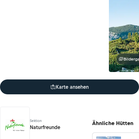
Bilderga
Karte ansehen
Sektion
Ähnliche Hütten
Naturfreunde
Naturfreunde