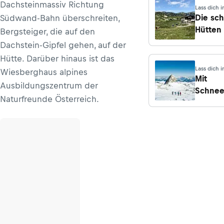
Dachsteinmassiv Richtung
Lass dich i
Die sc
Südwand-Bahn überschreiten,
Hütten
Bergsteiger, die auf den
rund u
Dachstein-Gipfel gehen, auf der
Hallstä
Hütte. Darüber hinaus ist das
Lass dich i
Wiesberghaus alpines
Mit
Ausbildungszentrum der
Schne
Naturfreunde Österreich.
quer ü
Dachst