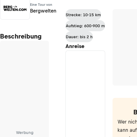
Eine Tour von
Bergwelten
Strecke: 10-15 km
Aufstieg: 600-900 m
Beschreibung
Dauer: bis 2 h
Anreise
B
Wer nich
kann au
Werbung