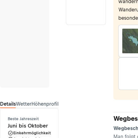
wandern.
Wander
besonde
Details
Wetter
Höhenprofil
Wegbes
Beste Jahreszeit
Juni bis Oktober
Wegbesch
Einkehrmöglichkeit
Man folgt 