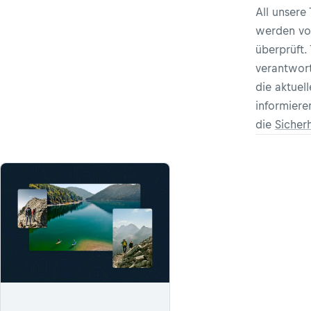
All unsere
werden vo
überprüft.
verantwort
die aktuel
informiere
die
Sicher