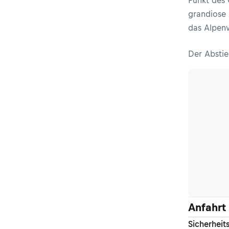
Punkt des 
grandiose 
das Alpenv
Der Abstie
Anfahrt
Sicherheit