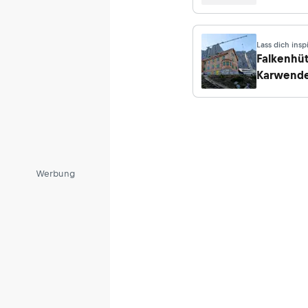
Trekking 
Kindern
Lass dich insp
Falkenhüt
Karwende
Hüttenwir
Hüttenwir
gesucht!
Werbung