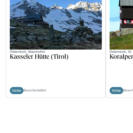
Österreich, Mayrhofen
Österreich, St.
Kasseler Hütte (Tirol)
Koralpe
Bewirtschaftet
Bewirt
Hütte
Hütte