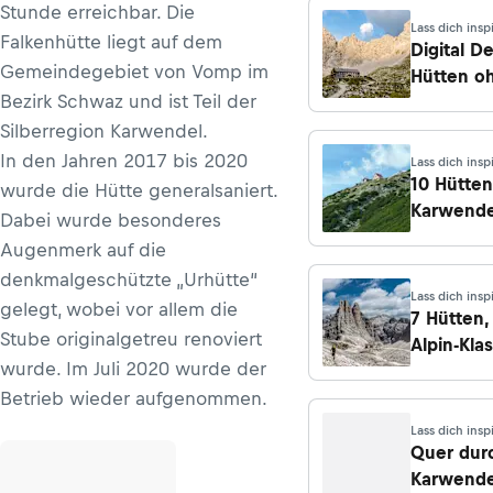
Stunde erreichbar. Die
Lass dich insp
Falkenhütte liegt auf dem
Digital D
Gemeindegebiet von Vomp im
Hütten o
Bezirk Schwaz und ist Teil der
Handyem
Silberregion Karwendel.
In den Jahren 2017 bis 2020
Lass dich insp
10 Hütten
wurde die Hütte generalsaniert.
Karwende
Dabei wurde besonderes
vor allem
Augenmerk auf die
alpinistis
denkmalgeschützte „Urhütte“
interessa
Lass dich insp
gelegt, wobei vor allem die
sind
7 Hütten,
Stube originalgetreu renoviert
Alpin-Klas
wurde. Im Juli 2020 wurde der
Betrieb wieder aufgenommen.
Lass dich insp
Quer dur
Karwende