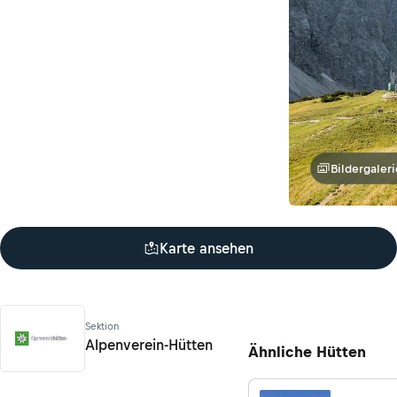
Bildergaleri
Karte ansehen
Sektion
Alpenverein-Hütten
Ähnliche Hütten
Alpenverein-Hütten