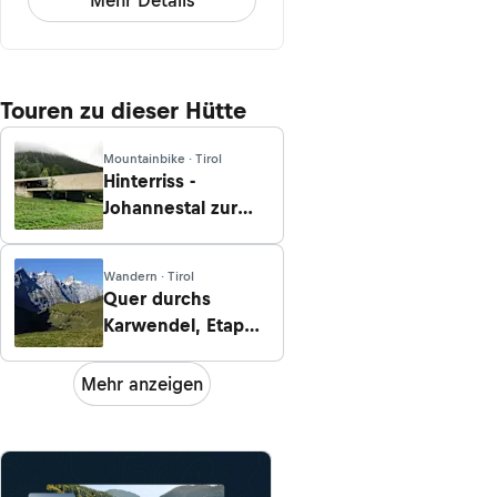
Touren zu dieser Hütte
Mountainbike · Tirol
Hinterriss -
Johannestal zur
Falkenhütte
Wandern · Tirol
Quer durchs
Karwendel, Etappe
3: Von der Engalm
zur Falkenhütte
Mehr anzeigen