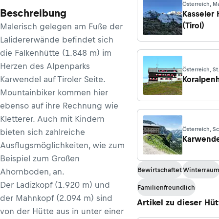
Österreich, M
Beschreibung
Kasseler 
(Tirol)
Malerisch gelegen am Fuße der
Lalidererwände befindet sich
die Falkenhütte (1.848 m) im
Herzen des Alpenparks
Österreich, St
Karwendel auf Tiroler Seite.
Koralpen
Mountainbiker kommen hier
ebenso auf ihre Rechnung wie
Kletterer. Auch mit Kindern
Österreich, Sc
bieten sich zahlreiche
Karwende
Ausflugsmöglichkeiten, wie zum
Beispiel zum Großen
Bewirtschaftet
Winterrau
Ahornboden, an.
Der Ladizkopf (1.920 m) und
Familienfreundlich
der Mahnkopf (2.094 m) sind
Artikel zu dieser Hüt
von der Hütte aus in unter einer