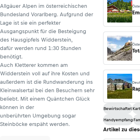
Allgäuer Alpen im österreichischen
Öste
Em
Bundesland Vorarlberg. Aufgrund der
Lage ist sie ein perfekter
Ausgangspunkt für die Besteigung
des Hausgipfels Widderstein,
Öste
dafür werden rund 1:30 Stunden
Tot
benötigt.
Auch Kletterer kommen am
Widderstein voll auf ihre Kosten und
außerdem ist die Rundwanderung ins
Deut
Ober
Ra
Kleinwalsertal bei den Besuchern sehr
beliebt. Mit einem Quäntchen Glück
können in der
Bewirtschaftet
Kar
unberührten Umgebung sogar
Handyempfang
Fam
Steinböcke erspäht werden.
Artikel zu die