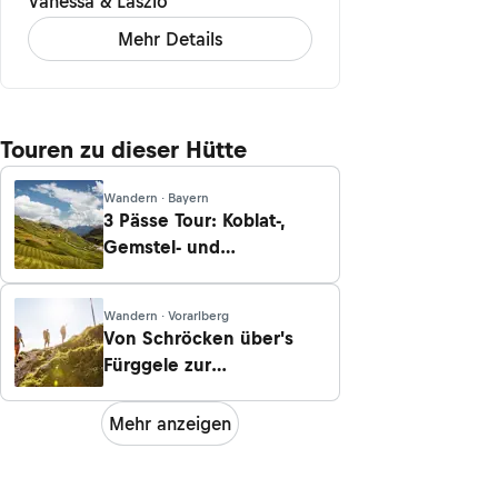
Vanessa & Laszlo
Mehr Details
Touren zu dieser Hütte
Wandern · Bayern
3 Pässe Tour: Koblat-,
Gemstel- und
Hochalppass
Wandern · Vorarlberg
Von Schröcken über's
Fürggele zur
Biberacherhütte nach
Landsteg
Mehr anzeigen