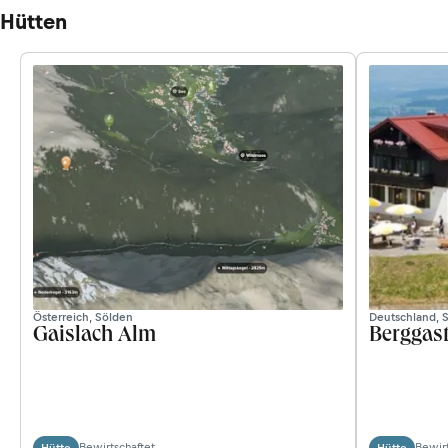
Hütten
Österreich, Sölden
Deutschland, S
Gaislach Alm
Berggast
Bewirtschaftet
Bewirt
Hütte
Hütte