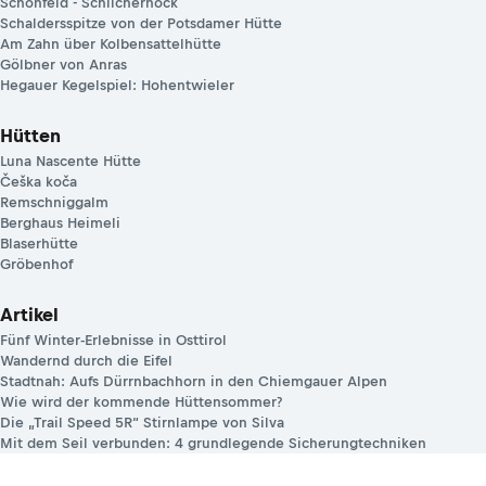
Schönfeld - Schilchernock
Schaldersspitze von der Potsdamer Hütte
Am Zahn über Kolbensattelhütte
Gölbner von Anras
Hegauer Kegelspiel: Hohentwieler
Hütten
Luna Nascente Hütte
Češka koča
Remschniggalm
Berghaus Heimeli
Blaserhütte
Gröbenhof
Artikel
Fünf Winter-Erlebnisse in Osttirol
Wandernd durch die Eifel
Stadtnah: Aufs Dürrnbachhorn in den Chiemgauer Alpen
Wie wird der kommende Hüttensommer?
Die „Trail Speed 5R“ Stirnlampe von Silva
Mit dem Seil verbunden: 4 grundlegende Sicherungtechniken