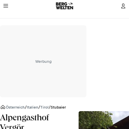
Werbung
Österreich
/
Italien
/
Tirol
/
Stubaier Alpen
Alpengasthof
Vergör