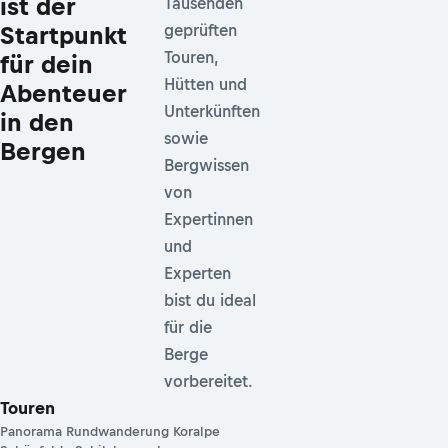
ist der
Tausenden
Startpunkt
geprüften
Touren,
für dein
Hütten und
Abenteuer
Unterkünften
in den
sowie
Bergen
Bergwissen
von
Expertinnen
und
Experten
bist du ideal
für die
Berge
vorbereitet.
Touren
Panorama Rundwanderung Koralpe