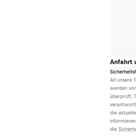
Anfahrt 
Sicherheits
All unsere
werden von
überprüft. 
verantwortl
die aktuel
informieren
die
Sicherh