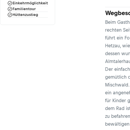
Einkehrmöglichkeit
Familientour
Wegbesc
Hüttenzustieg
Beim Gasth
rechten Sei
führt ein F
Hetzau, wie
dessen wun
Almtalerhau
Der einfach
gemütlich 
Mischwald
ein angene
für Kinder 
dem Rad is
zu befahre
bewältigen 