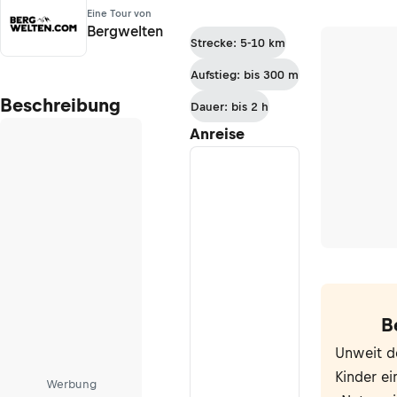
Eine Tour von
Bergwelten
Strecke: 5-10 km
Aufstieg: bis 300 m
Beschreibung
Dauer: bis 2 h
Anreise
B
Unweit d
Kinder e
Werbung