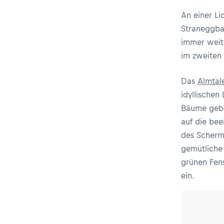
An einer L
Straneggba
immer weite
im zweiten 
Das
Almtal
idyllischen
Bäume gebe
auf die be
des Scherm
gemütliche
grünen Fens
ein.