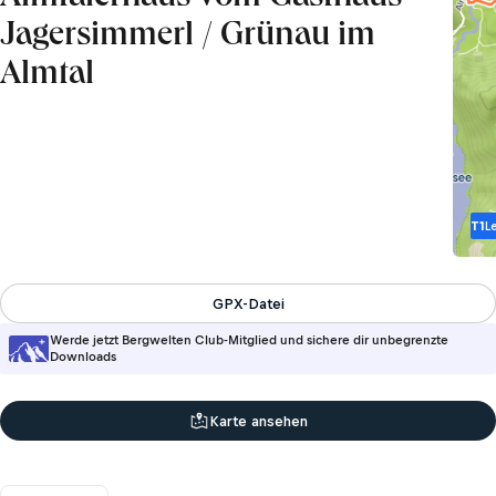
Jagersimmerl / Grünau im
Almtal
T1
L
GPX-Datei
Werde jetzt Bergwelten Club-Mitglied und sichere dir unbegrenzte
Downloads
Karte ansehen