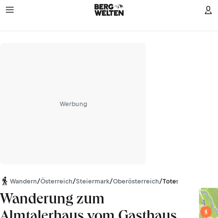
Werbung
Wandern
/
Österreich
/
Steiermark
/
Oberösterreich
/
Totes Gebirge
Wanderung zum
Almtalerhaus vom Gasthaus