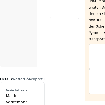
„Naturspi
weiten S
der eine
den stei
des Sche
Pyramide
transport
Details
Wetter
Höhenprofil
Beste Jahreszeit
Mai bis
September