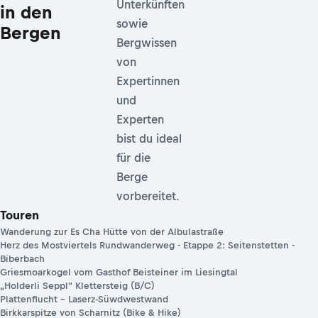
Unterkünften
in den
sowie
Bergen
Bergwissen
von
Expertinnen
und
Experten
bist du ideal
für die
Berge
vorbereitet.
Touren
Wanderung zur Es Cha Hütte von der Albulastraße
Herz des Mostviertels Rundwanderweg - Etappe 2: Seitenstetten -
Biberbach
Griesmoarkogel vom Gasthof Beisteiner im Liesingtal
„Holderli Seppl“ Klettersteig (B/C)
Plattenflucht – Laserz-Süwdwestwand
Birkkarspitze von Scharnitz (Bike & Hike)