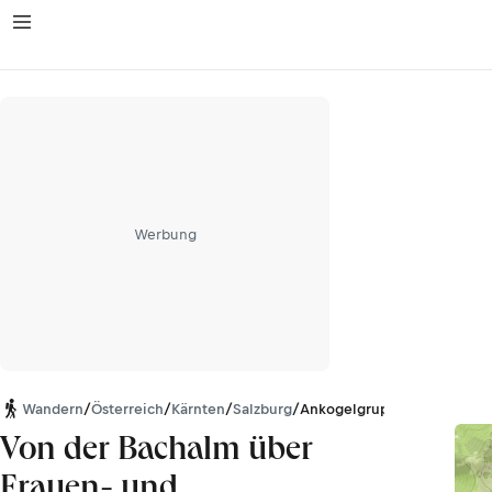
Werbung
Wandern
/
Österreich
/
Kärnten
/
Salzburg
/
Ankogelgruppe
Von der Bachalm über
Frauen- und