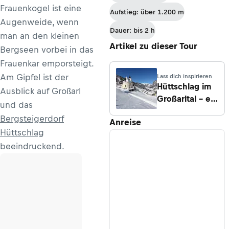
Frauenkogel ist eine
Aufstieg: über 1.200 m
Augenweide, wenn
Dauer: bis 2 h
man an den kleinen
Artikel zu dieser Tour
Bergseen vorbei in das
Frauenkar emporsteigt.
Am Gipfel ist der
Lass dich inspirieren
Hüttschlag im
Ausblick auf Großarl
Großarltal – ein
und das
Juwel am Fuße
Bergsteigerdorf
Anreise
der
Hüttschlag
Ankogelgruppe
beeindruckend.