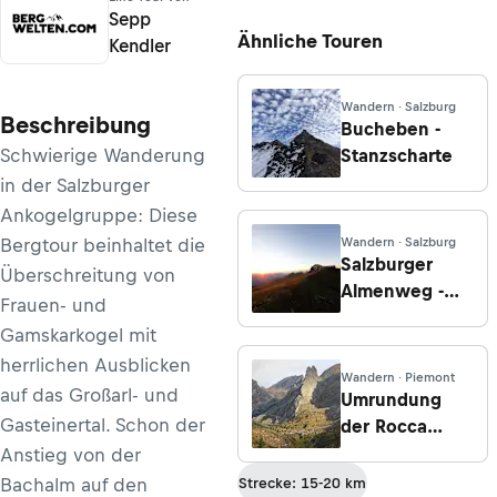
Sepp
Ähnliche Touren
Kendler
Wandern · Salzburg
Beschreibung
Bucheben -
Schwierige Wanderung
Stanzscharte
in der Salzburger
Ankogelgruppe: Diese
Bergtour beinhaltet die
Wandern · Salzburg
Salzburger
Überschreitung von
Almenweg -
Frauen- und
Etappe 10: Von
Gamskarkogel mit
Bad Gastein
herrlichen Ausblicken
nach
Wandern · Piemont
auf das Großarl- und
Hüttschlag
Umrundung
Gasteinertal. Schon der
der Rocca
Provenzale
Anstieg von der
Bachalm auf den
Strecke: 15-20 km