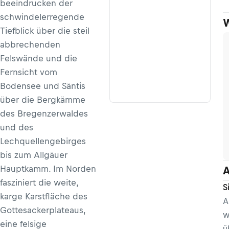
beeindrucken der
schwindelerregende
W
Tiefblick über die steil
abbrechenden
Felswände und die
Fernsicht vom
Bodensee und Säntis
über die Bergkämme
des Bregenzerwaldes
und des
Lechquellengebirges
bis zum Allgäuer
Hauptkamm. Im Norden
A
fasziniert die weite,
S
karge Karstfläche des
A
Gottesackerplateaus,
w
eine felsige
ü