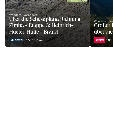
Wandern · Vorarlberg
Über die Schesaplana Richtung
Wandern · Ba
Zimba - Etappe 3: Heinrich-
Großer 
Hueter-Hütte - Brand
über die
T3
Schwer
T2
Mittel
5:15 h
11,3 km
7:00 