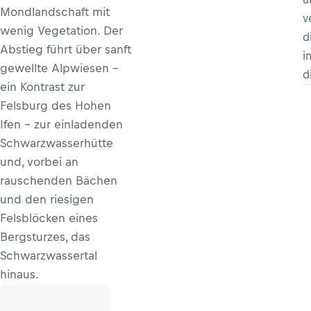
Mondlandschaft mit
v
wenig Vegetation. Der
d
Abstieg führt über sanft
i
gewellte Alpwiesen –
d
ein Kontrast zur
Felsburg des Hohen
Ifen – zur einladenden
Schwarzwasserhütte
und, vorbei an
rauschenden Bächen
und den riesigen
Felsblöcken eines
Bergsturzes, das
Schwarzwassertal
hinaus.