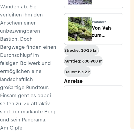
Trenta –
Wänden ab. Sie
Bovec
verleihen ihm den
Anschein einer
Wandern ·
Graubünden
Von Vals
unbezwingbaren
zum
Bastion. Doch
Zerfreilasee
Bergwege finden einen
Strecke: 10-15 km
Durchschlupf im
Aufstieg: 600-900 m
felsigen Bollwerk und
ermöglichen eine
Dauer: bis 2 h
landschaftlich
Anreise
großartige Rundtour.
Einsam geht es dabei
selten zu. Zu attraktiv
sind der markante Berg
und sein Panorama.
Am Gipfel