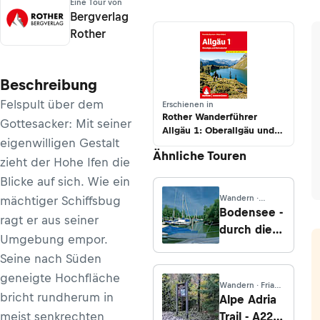
Eine Tour von
Bergverlag
Rother
Beschreibung
Felspult über dem
Erschienen in
Rother Wanderführer
Gottesacker: Mit seiner
Allgäu 1: Oberallgäu und
eigenwilligen Gestalt
Kleinwalsertal
Ähnliche Touren
zieht der Hohe Ifen die
Blicke auf sich. Wie ein
Wandern ·
mächtiger Schiffsbug
Vorarlberg
Bodensee -
ragt er aus seiner
durch die
Umgebung empor.
Polder zum
Seine nach Süden
Badeplatz
geneigte Hochfläche
Wandern · Friaul-
bricht rundherum in
Julisch Venetien
Alpe Adria
meist senkrechten
Trail - A22: