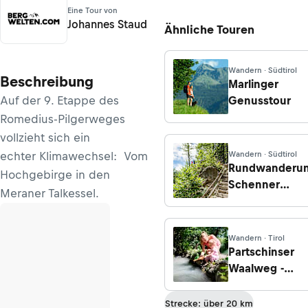
Eine Tour von
Johannes Staud
Ähnliche Touren
Wandern · Südtirol
Beschreibung
Marlinger
Auf der 9. Etappe des
Genusstour
Romedius-Pilgerweges
vollzieht sich ein
echter Klimawechsel: Vom
Wandern · Südtirol
Rundwanderu
Hochgebirge in den
Schenner
Meraner Talkessel.
Waalweg: Von
der
Masulschlucht
Wandern · Tirol
ins Naiftal
Partschinser
Waalweg -
Zielbach Rund
Strecke: über 20 km