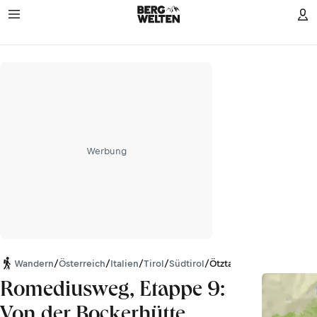
Werbung
Wandern
/
Österreich
/
Italien
/
Tirol
/
Südtirol
/
Ötztaler Alpen
Romediusweg, Etappe 9:
Von der Bockerhütte