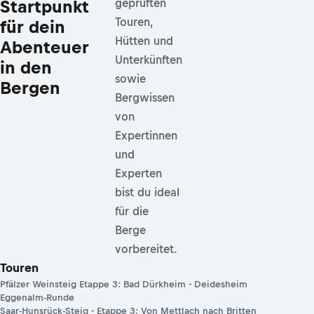
Startpunkt
geprüften
Touren,
für dein
Hütten und
Abenteuer
Unterkünften
in den
sowie
Bergen
Bergwissen
von
Expertinnen
und
Experten
bist du ideal
für die
Berge
vorbereitet.
Touren
Pfälzer Weinsteig Etappe 3: Bad Dürkheim - Deidesheim
Eggenalm-Runde
Saar-Hunsrück-Steig - Etappe 3: Von Mettlach nach Britten