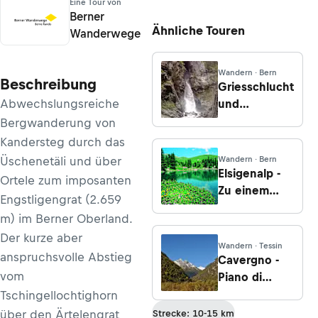
Eine Tour von
Berner
Ähnliche Touren
Wanderwege
Wandern · Bern
Beschreibung
Griesschlucht
Abwechslungsreiche
und
Pochtenfall
Bergwanderung von
Kandersteg durch das
Üschenetäli und über
Wandern · Bern
Elsigenalp -
Ortele zum imposanten
Zu einem
Engstligengrat (2.659
stillen
m) im Berner Oberland.
Bergseelein
Der kurze aber
Wandern · Tessin
anspruchsvolle Abstieg
Cavergno -
vom
Piano di
Peccia
Tschingellochtighorn
über den Ärtelengrat
Strecke: 10-15 km