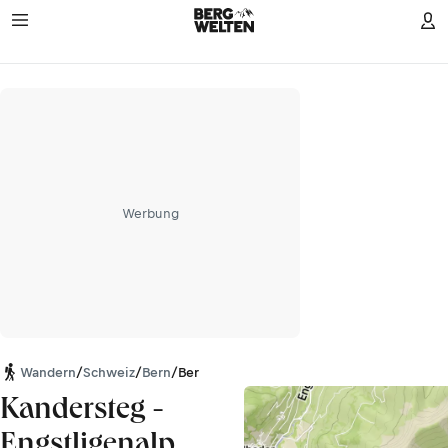
Werbung
Wandern
/
Schweiz
/
Bern
/
Berner Alpen
Kandersteg -
Engstligenalp