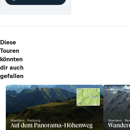
Diese
Touren
könnten
dir auch
gefallen
Wandern · Freiburg
Wandern · Be
Auf dem Panorama-Höhenweg
Wanderu