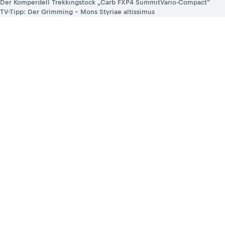
Der Komperdell Trekkingstock „Carb FXP4 SummitVario-Compact“
TV-Tipp: Der Grimming – Mons Styriae altissimus