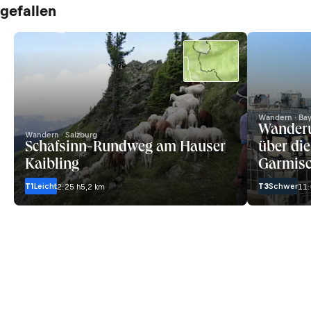
gefallen
Wandern · Ba
Wander
Wandern · Salzburg
Schafsinn-Rundweg am Hauser
über die
Kaibling
Garmisc
T1
Leicht
T3
Schwer
2:25 h
5,2 km
11: