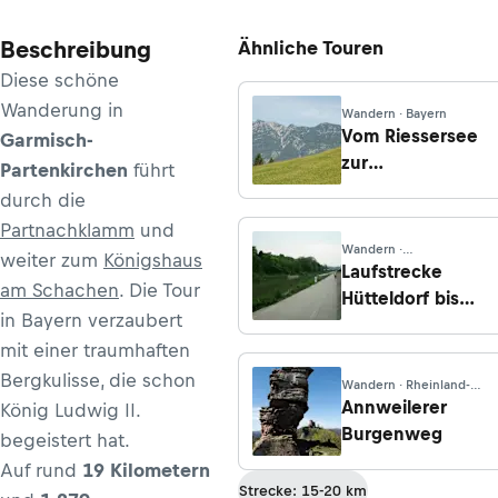
Beschreibung
Ähnliche Touren
Diese schöne
Wanderung in
Wandern · Bayern
Vom Riessersee
Garmisch-
zur
Partenkirchen
führt
Kochelbergalm
durch die
Partnachklamm
und
Wandern ·
weiter zum
Königshaus
Niederösterreich
Laufstrecke
am Schachen
. Die Tour
Hütteldorf bis
in Bayern verzaubert
Nussdorf
mit einer traumhaften
Bergkulisse, die schon
Wandern · Rheinland-
Pfalz
Annweilerer
König Ludwig II.
Burgenweg
begeistert hat.
Auf rund
19 Kilometern
Strecke: 15-20 km