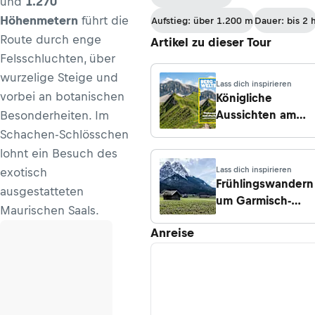
und
1.270
Höhenmetern
führt die
Aufstieg: über 1.200 m
Dauer: bis 2 
Route durch enge
Artikel zu dieser Tour
Felsschluchten, über
wurzelige Steige und
Lass dich inspirieren
vorbei an botanischen
Königliche
Aussichten am
Besonderheiten. Im
Schachenhaus
Schachen-Schlösschen
lohnt ein Besuch des
Lass dich inspirieren
exotisch
Frühlingswandern
ausgestatteten
um Garmisch-
Maurischen Saals.
Partenkirchen
Anreise