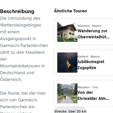
Beschreibung
Ähnliche Touren
Die Umrundung des
Wettersteingebirges
Wandern · Bayern
Wanderung zur
mit einem
Oberreintalhütte
Ausgangspunkt in
von Garmisch-
Garmisch-Partenkirchen
Partenkirchen
zählt zu den Klassikern
Klettern · Bayern
der
Jubiläumsgrat
Mountainbiketouren in
Zugspitze
Deutschland und
Österreich.
Wandern · Tirol
Von der
Die Route, bei der man
Ehrwalder Alm
sich von Garmisch-
über das Tajatörl
Partenkirchen bis
Strecke: über 20 km