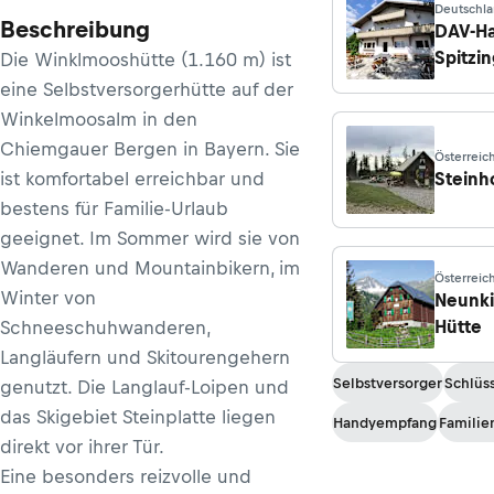
Deutschla
Beschreibung
Spitzings
DAV-H
Spitzi
Die Winklmooshütte (1.160 m) ist
eine Selbstversorgerhütte auf der
Winkelmoosalm in den
Chiemgauer Bergen in Bayern. Sie
Österreich
ist komfortabel erreichbar und
Steinh
bestens für Familie-Urlaub
geeignet. Im Sommer wird sie von
Wanderen und Mountainbikern, im
Österreic
Winter von
Neunki
Hütte
Schneeschuhwanderen,
Langläufern und Skitourengehern
Selbstversorger
Schlüss
genutzt. Die Langlauf-Loipen und
das Skigebiet Steinplatte liegen
Handyempfang
Familie
direkt vor ihrer Tür.
Eine besonders reizvolle und