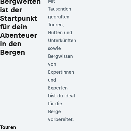
Bergwelten
Mit
ist der
Tausenden
Startpunkt
geprüften
Touren,
für dein
Hütten und
Abenteuer
Unterkünften
in den
sowie
Bergen
Bergwissen
von
Expertinnen
und
Experten
bist du ideal
für die
Berge
vorbereitet.
Touren