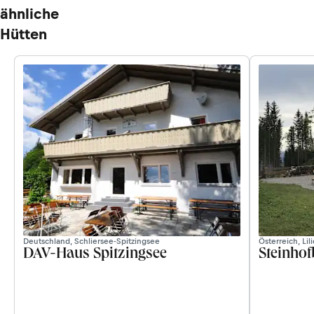
ähnliche
Hütten
Deutschland, Schliersee-Spitzingsee
Österreich, Lil
DAV-Haus Spitzingsee
Steinhof