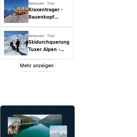
Skitouren · Tirol
Kraxentrager -
Rauenkopf
Rundtour
Skitouren · Tirol
Skidurchquerung
Tuxer Alpen -
Etappe 1:
Schwendberg -
Mehr anzeigen
Rastkogelhütte