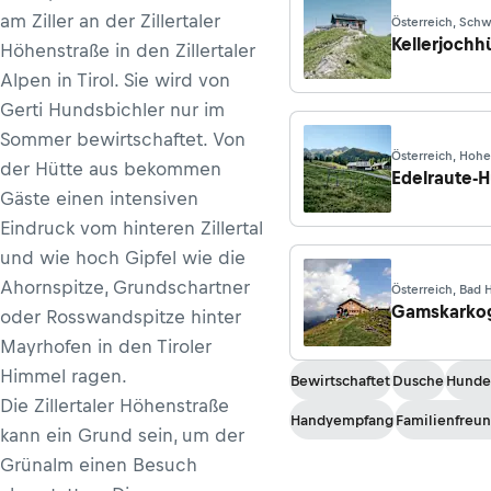
am Ziller an der Zillertaler
Österreich, Sch
Kellerjochh
Höhenstraße in den Zillertaler
Alpen in Tirol. Sie wird von
Gerti Hundsbichler nur im
Sommer bewirtschaftet. Von
Österreich, Hoh
der Hütte aus bekommen
Edelraute-H
Gäste einen intensiven
Eindruck vom hinteren Zillertal
und wie hoch Gipfel wie die
Ahornspitze, Grundschartner
Österreich, Bad 
Gamskarkog
oder Rosswandspitze hinter
Mayrhofen in den Tiroler
Himmel ragen.
Bewirtschaftet
Dusche
Hunde
Die Zillertaler Höhenstraße
Handyempfang
Familienfreun
kann ein Grund sein, um der
Grünalm einen Besuch