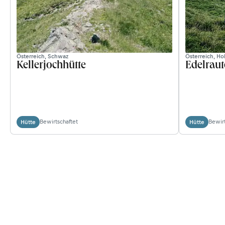
Österreich, Schwaz
Österreich, H
Kellerjochhütte
Edelraut
Bewirtschaftet
Bewirt
Hütte
Hütte