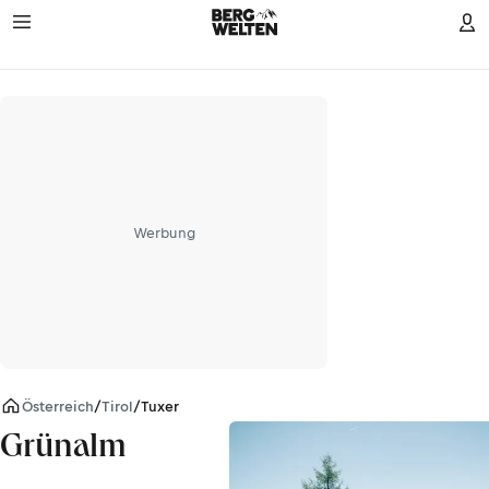
Werbung
Österreich
/
Tirol
/
Tuxer Alpen
Grünalm