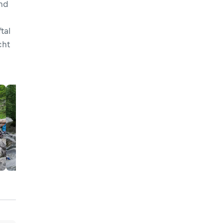
nd
tal
cht