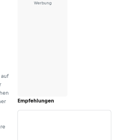
Werbung
 auf
r
ehen
Empfehlungen
ner
ere