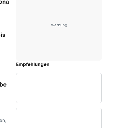
dona
Werbung
is
Empfehlungen
rbe
en,