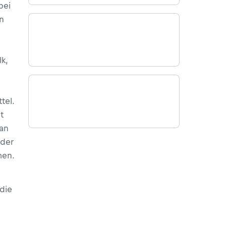
bei
n
k,
tel.
t
an
 der
men.
die