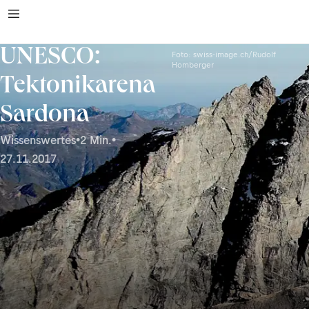
UNESCO:
Foto: swiss-image.ch/Rudolf
Homberger
Tektonikarena
Sardona
Wissenswertes
•
2 Min.
•
27.11.2017