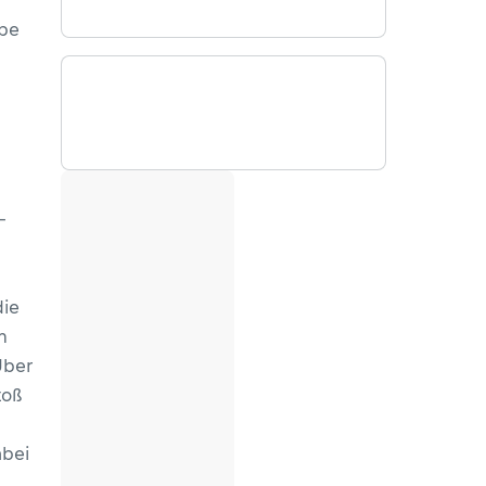
be
–
die
n
Über
toß
abei