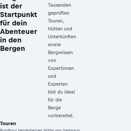
ist der
Tausenden
Startpunkt
geprüften
Touren,
für dein
Hütten und
Abenteuer
Unterkünften
in den
sowie
Bergen
Bergwissen
von
Expertinnen
und
Experten
bist du ideal
für die
Berge
vorbereitet.
Touren
Rundtour Heidelberger Hütte von Samnaun