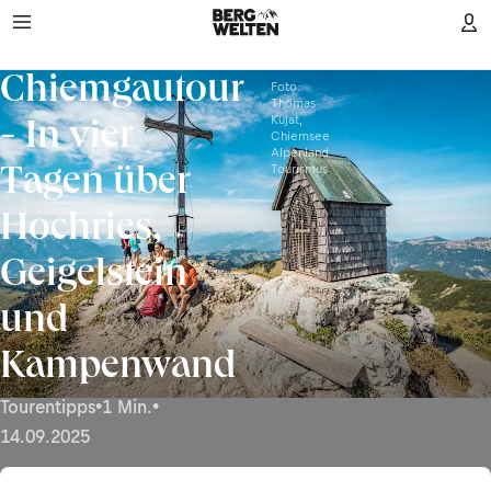
Chiemgautour
Foto:
Thomas
Kujat,
- In vier
Chiemsee
Alpenland
Tourismus
Tagen über
Hochries,
Geigelstein
und
Kampenwand
Tourentipps
•
1 Min.
•
14.09.2025