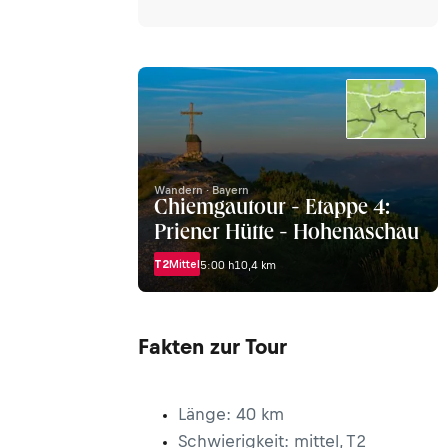
Wandern · Bayern
Chiemgautour - Etappe 4:
Priener Hütte - Hohenaschau
T2
Mittel
5:00 h
10,4 km
Fakten zur Tour
Länge: 40 km
Schwierigkeit: mittel, T2