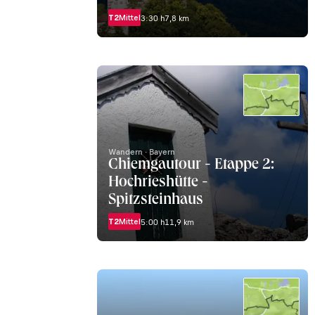
T2
Mittel
3:30 h
7,8 km
Wandern · Bayern
Chiemgautour - Etappe 2:
Hochrieshütte -
Spitzsteinhaus
T2
Mittel
5:00 h
11,9 km