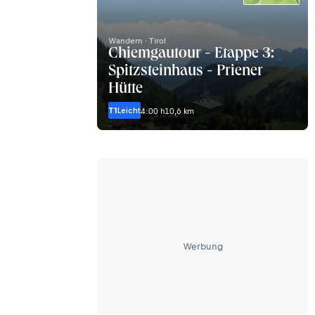
Wandern · Tirol
Chiemgautour - Etappe 3:
Spitzsteinhaus - Priener
Hütte
T1
Leicht
4:00 h
10,6 km
Werbung