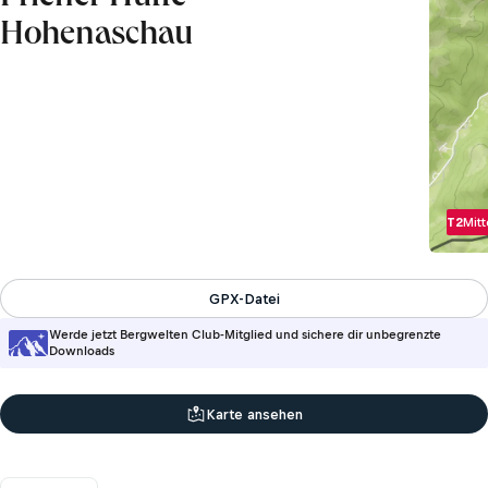
Hohenaschau
T2
Mitt
GPX-Datei
Werde jetzt Bergwelten Club-Mitglied und sichere dir unbegrenzte
Downloads
Karte ansehen