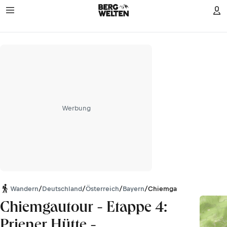
Werbung
Wandern
/
Deutschland
/
Österreich
/
Bayern
/
Chiemgauer Alpen
Chiemgautour - Etappe 4:
Priener Hütte -