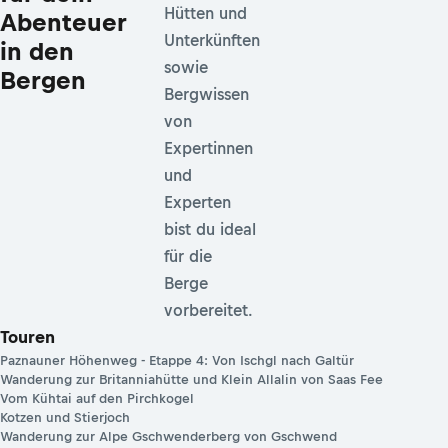
Hütten und
Abenteuer
Unterkünften
in den
sowie
Bergen
Bergwissen
von
Expertinnen
und
Experten
bist du ideal
für die
Berge
vorbereitet.
Touren
Paznauner Höhenweg - Etappe 4: Von Ischgl nach Galtür
Wanderung zur Britanniahütte und Klein Allalin von Saas Fee
Vom Kühtai auf den Pirchkogel
Kotzen und Stierjoch
Wanderung zur Alpe Gschwenderberg von Gschwend