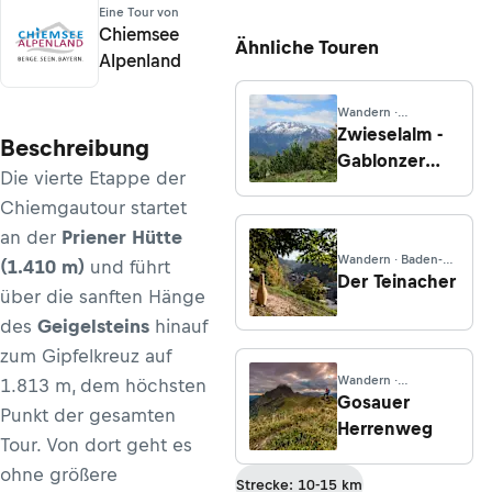
Eine Tour von
Chiemsee
Ähnliche Touren
Alpenland
Wandern ·
Oberösterreich
Zwieselalm -
Beschreibung
Gablonzer
Die
vierte Etappe der
Hütte -
Chiemgautour
startet
Aussicht
an der
Priener Hütte
Wandern · Baden-
(1.410 m)
und führt
Württemberg
Der Teinacher
über die sanften Hänge
des
Geigelsteins
hinauf
zum Gipfelkreuz auf
Wandern ·
1.813 m, dem höchsten
Oberösterreich
Gosauer
Punkt der gesamten
Herrenweg
Tour. Von dort geht es
ohne größere
Strecke: 10-15 km