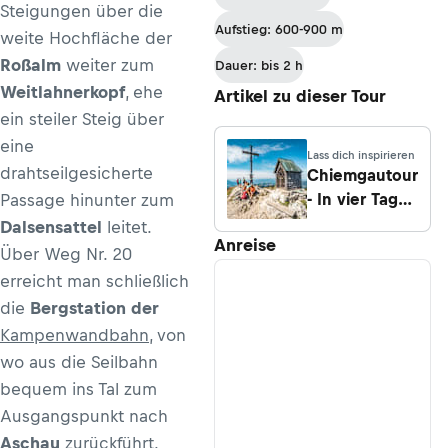
Steigungen über die
Aufstieg: 600-900 m
weite Hochfläche der
Roßalm
weiter zum
Dauer: bis 2 h
Weitlahnerkopf
, ehe
Artikel zu dieser Tour
ein steiler Steig über
eine
Lass dich inspirieren
drahtseilgesicherte
Chiemgautour
- In vier Tagen
Passage hinunter zum
über
Dalsensattel
leitet.
Anreise
Hochries,
Über Weg Nr. 20
Geigelstein
erreicht man schließlich
und
die
Bergstation der
Kampenwand
Kampenwandbahn
, von
wo aus die Seilbahn
bequem ins Tal zum
Ausgangspunkt nach
Aschau
zurückführt.