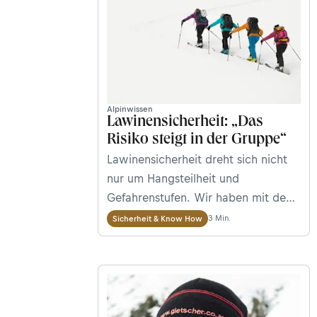
Alpinwissen
Lawinensicherheit: „Das
Risiko steigt in der Gruppe“
Lawinensicherheit dreht sich nicht
nur um Hangsteilheit und
Gefahrenstufen. Wir haben mit den
Sicherheitsexperten Peter
3 Min.
Sicherheit & Know How
Gebetsberger und Martin Edlinger
von den Naturfreunden Österreich
über den „Risikofaktor Mensch“
gesprochen.