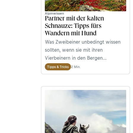
vornherein keine Lawine auszulösen.
Alpinwissen
Partner mit der kalten
Schnauze: Tipps fürs
Wandern mit Hund
Was Zweibeiner unbedingt wissen
sollten, wenn sie mit ihren
Vierbeinern in den Bergen
unterwegs sind. Plus: Hunderassen,
2 Min.
Tipps & Tricks
die besonders gern wandern.