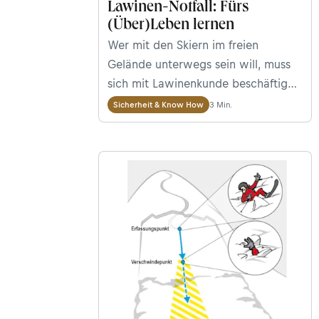
Lawinen-Notfall: Fürs
(Über)Leben lernen
Wer mit den Skiern im freien
Gelände unterwegs sein will, muss
sich mit Lawinenkunde beschäftigen
— Punkt. Unser Redakteur nahm
3 Min.
Sicherheit & Know How
sich das zu Herzen und war bei den
Safety Days am Spielberghaus
dabei.