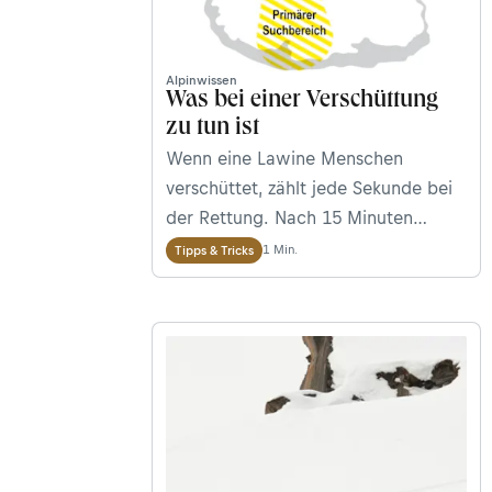
Alpinwissen
Was bei einer Verschüttung
zu tun ist
Wenn eine Lawine Menschen
verschüttet, zählt jede Sekunde bei
der Rettung. Nach 15 Minuten
sinken die Überlebenschancen
1 Min.
Tipps & Tricks
drastisch. Eine Checkliste, wie man
im Notfall richtig reagiert.