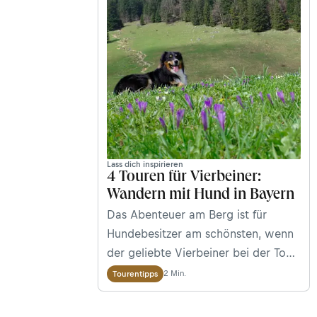
Lass dich inspirieren
4 Touren für Vierbeiner:
Wandern mit Hund in Bayern
Das Abenteuer am Berg ist für
Hundebesitzer am schönsten, wenn
der geliebte Vierbeiner bei der Tour
dabei sein kann. Andrea Obele stellt
2 Min.
Tourentipps
Wanderungen für Hundeliebhaber in
Bayern vor.