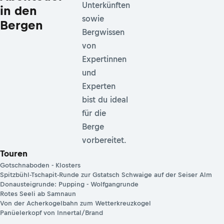
Unterkünften
in den
sowie
Bergen
Bergwissen
von
Expertinnen
und
Experten
bist du ideal
für die
Berge
vorbereitet.
Touren
Gotschnaboden - Klosters
Spitzbühl-Tschapit-Runde zur Gstatsch Schwaige auf der Seiser Alm
Donausteigrunde: Pupping - Wolfgangrunde
Rotes Seeli ab Samnaun
Von der Acherkogelbahn zum Wetterkreuzkogel
Panüelerkopf von Innertal/Brand