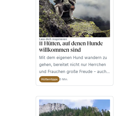
Lass dich inspirieren
11 Hütten, auf denen Hunde
willkommen sind
Mit dem eigenen Hund wandern zu
gehen, bereitet nicht nur Herrchen
und Frauchen große Freude – auch
die Vierbeiner können sich am Berg
3 Min.
Hüttentipps
so richtig austoben. Damit die Tour
nicht abends schon wieder enden
muss, haben wir für euch besonders
hundefreundliche Hütten
zusammengestellt.