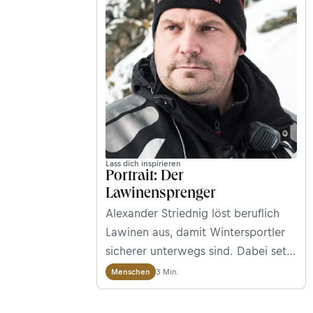
Lass dich inspirieren
Portrait: Der
Lawinensprenger
Alexander Striednig löst beruflich
Lawinen aus, damit Wintersportler
sicherer unterwegs sind. Dabei setzt
er manchmal auch sein eigenes
3 Min.
Menschen
Leben für andere aufs Spiel.