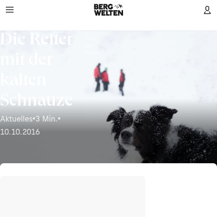
Die Retter
Foto:
Lea
Hajner
mit der
kalten
Schnauze
Aktuelles
•
3 Min.
•
10.10.2016