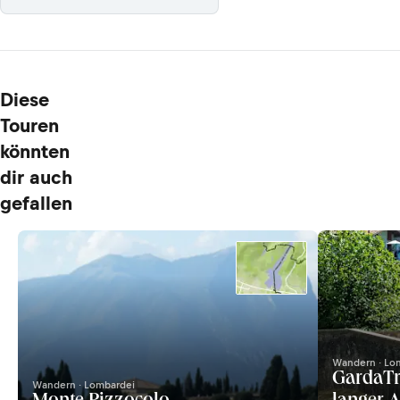
Diese
Touren
könnten
dir auch
gefallen
Wandern · Lo
GardaTr
Wandern · Lombardei