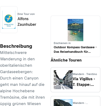
Eine Tour von
Alfons
Zaunhuber
Erschienen in
Beschreibung
Outdoor Kompass Gardasee -
Das Reisehandbuch für
Mittelschwere
Aktive. Die 30 schönsten
Wanderung in den
Ähnliche Touren
Touren Wandern, Kanu, Rad
oberitalienischen
und Klettersteige
Gardaseebergen:
Wandern · Trentino
Durch einen Canyon
Via Vigilius -
geht man hinauf auf die
7. Etappe:
Von Monte
alpine Hochebene
nach Vallene
Tremòsine, die mit ihren
üppig grünen Wiesen
Wandern ·