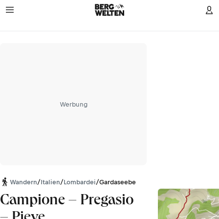
Werbung
Wandern
/
Italien
/
Lombardei
/
Gardaseeberge
Campione – Pregasio
– Pieve