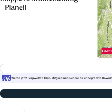
- Planeil
T2
Mitte
Werde jetzt Bergwelten Club-Mitglied und sichere dir unbegrenzte Downl