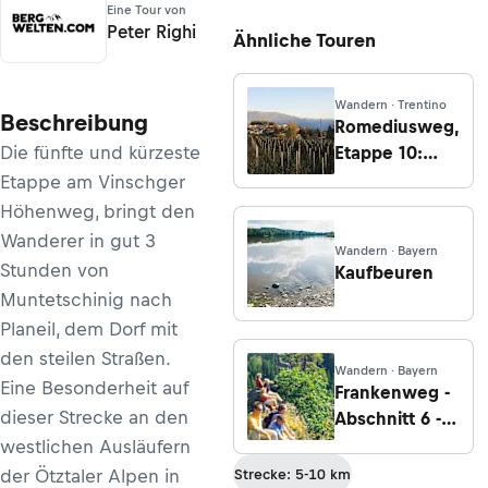
Eine Tour von
Peter Righi
Ähnliche Touren
Wandern · Trentino
Beschreibung
Romediusweg,
Die fünfte und kürzeste
Etappe 10:
Von Völlan bis
Etappe am Vinschger
Unsere Liebe
Höhenweg, bringt den
Frau im Walde
Wanderer in gut 3
Wandern · Bayern
Stunden von
Kaufbeuren
Muntetschinig nach
Planeil, dem Dorf mit
den steilen Straßen.
Wandern · Bayern
Eine Besonderheit auf
Frankenweg -
dieser Strecke an den
Abschnitt 6 -
Etappe 1: Von
westlichen Ausläufern
Altdorf nach
der Ötztaler Alpen in
Strecke: 5-10 km