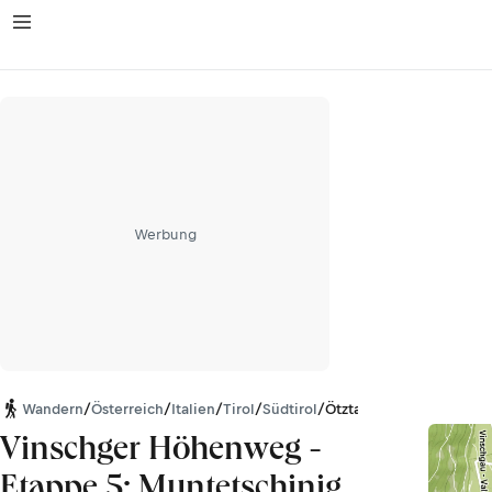
Werbung
Wandern
/
Österreich
/
Italien
/
Tirol
/
Südtirol
/
Ötztaler Alpen
Vinschger Höhenweg -
Etappe 5: Muntetschinig