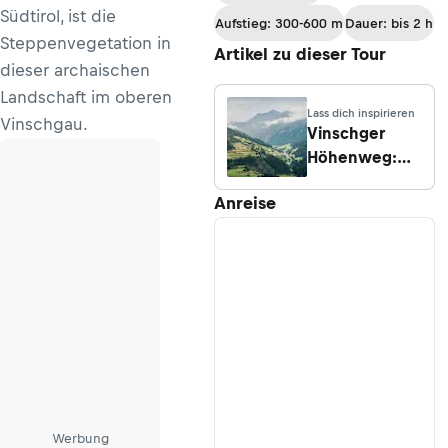
Neumarkt
Südtirol, ist die
Aufstieg: 300-600 m
Dauer: bis 2 h
Steppenvegetation in
Artikel zu dieser Tour
dieser archaischen
Landschaft im oberen
Lass dich inspirieren
Vinschgau.
Vinschger
Höhenweg:
Weitwandern
Anreise
am
Sonnenberg
Werbung