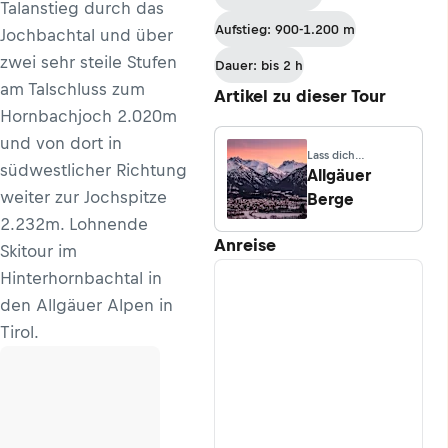
Talanstieg durch das
Aufstieg: 900-1.200 m
Jochbachtal und über
zwei sehr steile Stufen
Dauer: bis 2 h
am Talschluss zum
Artikel zu dieser Tour
Hornbachjoch 2.020m
und von dort in
Lass dich
südwestlicher Richtung
inspirieren
Allgäuer
weiter zur Jochspitze
Berge
2.232m. Lohnende
Anreise
Skitour im
Hinterhornbachtal in
den Allgäuer Alpen in
Tirol.