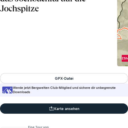
Jochspitze
ZS
M
GPX-Datei
Werde jetzt Bergwelten Club-Mitglied und sichere dir unbegrenzte
Downloads
Karte ansehen
Eine Tour von