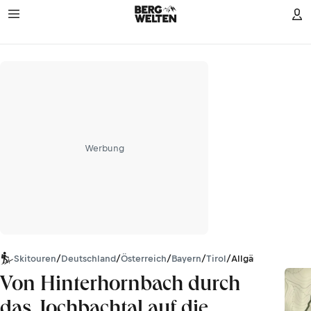
Werbung
Skitouren
/
Deutschland
/
Österreich
/
Bayern
/
Tirol
/
Allgäuer Alpen
Von Hinterhornbach durch
das Jochbachtal auf die