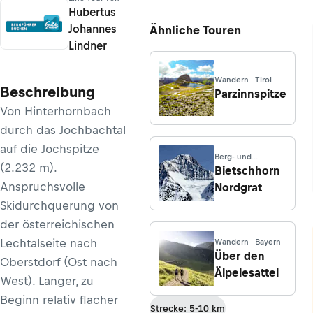
Hubertus
Johannes
Ähnliche Touren
Lindner
Wandern · Tirol
Beschreibung
Parzinnspitze
Von Hinterhornbach
durch das Jochbachtal
auf die Jochspitze
Berg- und
(2.232 m).
Hochtouren · Bern
Bietschhorn
Anspruchsvolle
Nordgrat
Skidurchquerung von
der österreichischen
Lechtalseite nach
Wandern · Bayern
Über den
Oberstdorf (Ost nach
Älpelesattel
West). Langer, zu
Beginn relativ flacher
Strecke: 5-10 km