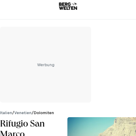
Werbung
Italien
/
Venetien
/
Dolomiten
Rifugio San
Marco