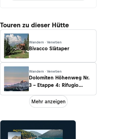
Touren zu dieser Hütte
Wandern · Venetien
Bivacco Slàtaper
Wandern · Venetien
Dolomiten Höhenweg Nr.
3 – Etappe 4: Rifugio
Vandelli - Rifugio San
Marco
Mehr anzeigen