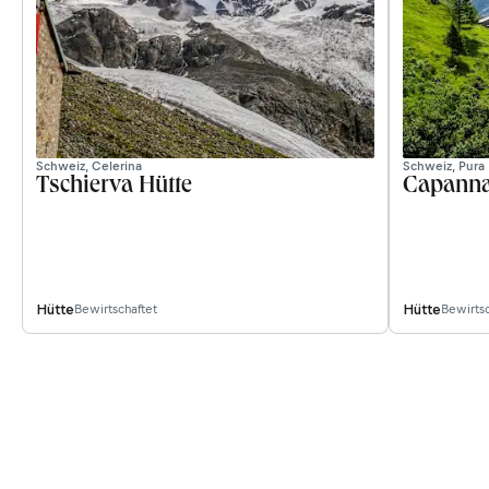
Schweiz, Celerina
Schweiz, Pura
Tschierva Hütte
Capanna
Hütte
Hütte
Bewirtschaftet
Bewirtsc