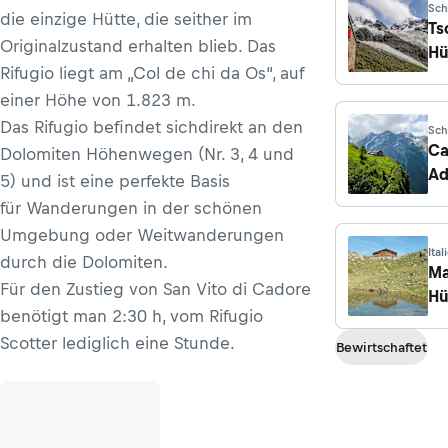
Sch
die einzige Hütte, die seither im
Cel
Ts
Originalzustand erhalten blieb. Das
Hü
Rifugio liegt am „Col de chi da Os“, auf
einer Höhe von 1.823 m.
Das Rifugio befindet sichdirekt an den
Sch
Pur
Ca
Dolomiten Höhenwegen (Nr. 3, 4 und
Ad
5) und ist eine perfekte Basis
für Wanderungen in der schönen
Umgebung oder Weitwanderungen
Ital
durch die Dolomiten.
Gan
Ma
Für den Zustieg von San Vito di Cadore
Hü
benötigt man 2:30 h, vom Rifugio
Scotter lediglich eine Stunde.
Bewirtschaftet