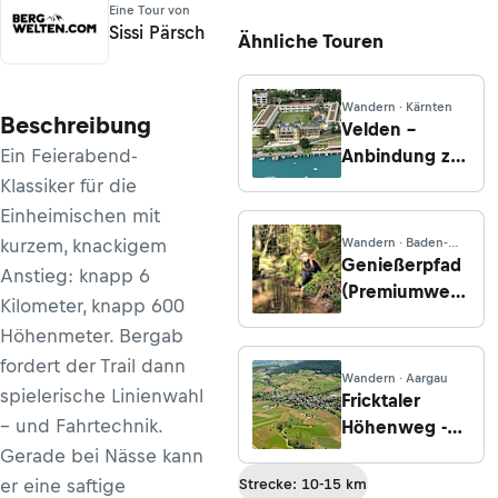
Eine Tour von
Sissi Pärsch
Ähnliche Touren
Wandern · Kärnten
Beschreibung
Velden –
Ein Feierabend-
Anbindung zur
Kathreinkogel-
Klassiker für die
Runde
Einheimischen mit
kurzem, knackigem
Wandern · Baden-
Württemberg
Genießerpfad
Anstieg: knapp 6
(Premiumweg)
Kilometer, knapp 600
- Wasser-Wald-
Höhenmeter. Bergab
und
fordert der Trail dann
Wiesenpfad
Wandern · Aargau
spielerische Linienwahl
Calw - Bad
Fricktaler
Teinach -
– und Fahrtechnik.
Höhenweg -
Zavelstein
Etappe 3: Von
Gerade bei Nässe kann
Wegenstetten
er eine saftige
Strecke: 10-15 km