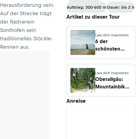
nach Frick
Herausforderung sein.
Aufstieg: 300-600 m
Dauer: bis 2 h
Auf der Strecke trägt
Artikel zu dieser Tour
der Radverein
Sonthofen sein
Lass dich inspirieren
traditionelles Stöckle-
6 der
Rennen aus.
schönsten
Biketouren im
Allgäu
Lass dich inspirieren
Oberallgäu:
Mountainbiken
im südlichsten
Anreise
Bayern