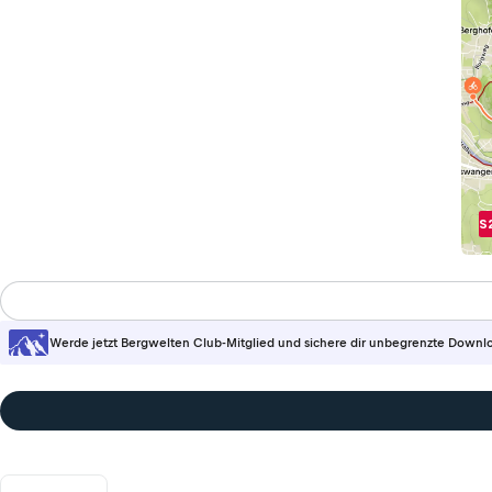
S
Werde jetzt Bergwelten Club-Mitglied und sichere dir unbegrenzte Downl