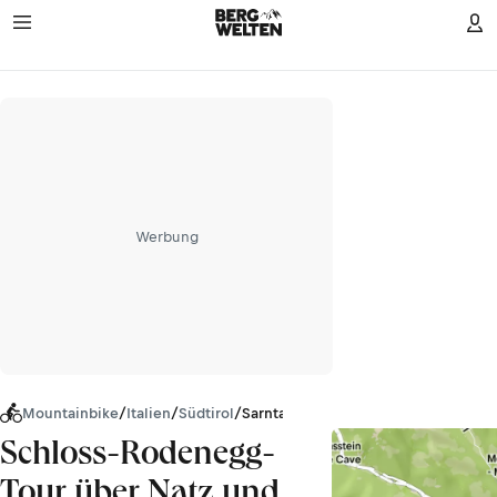
Werbung
Mountainbike
/
Italien
/
Südtirol
/
Sarntaler Alpen
Schloss-Rodenegg-
Tour über Natz und