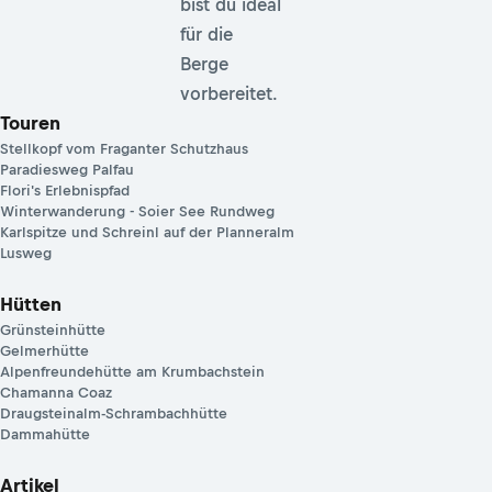
bist du ideal
für die
Berge
vorbereitet.
Touren
Stellkopf vom Fraganter Schutzhaus
Paradiesweg Palfau
Flori's Erlebnispfad
Winterwanderung - Soier See Rundweg
Karlspitze und Schreinl auf der Planneralm
Lusweg
Hütten
Grünsteinhütte
Gelmerhütte
Alpenfreundehütte am Krumbachstein
Chamanna Coaz
Draugsteinalm-Schrambachhütte
Dammahütte
Artikel