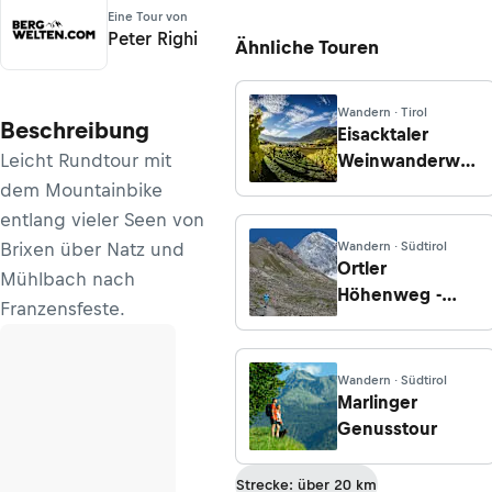
Eine Tour von
Peter Righi
Ähnliche Touren
Wandern · Tirol
Beschreibung
Eisacktaler
Leicht Rundtour mit
Weinwanderweg
in Brixen
dem Mountainbike
entlang vieler Seen von
Brixen über Natz und
Wandern · Südtirol
Ortler
Mühlbach nach
Höhenweg -
Franzensfeste.
Etappe 5: Von
der Pizzinihütte
nach
Wandern · Südtirol
Sant'Antonio
Marlinger
Genusstour
Strecke: über 20 km