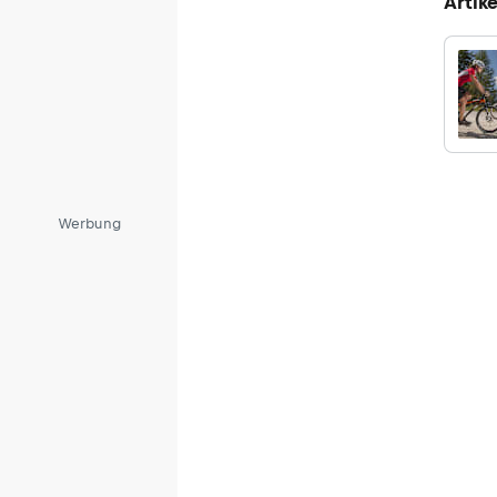
Artike
Werbung