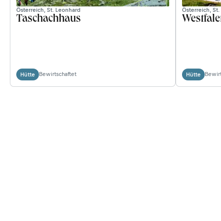
Österreich, St. Leonhard
Österreich, St
Taschachhaus
Westfal
Bewirtschaftet
Bewirt
Hütte
Hütte