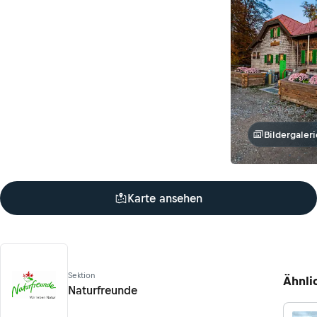
Bildergaleri
Karte ansehen
Sektion
Ähnli
Naturfreunde
Naturfreunde