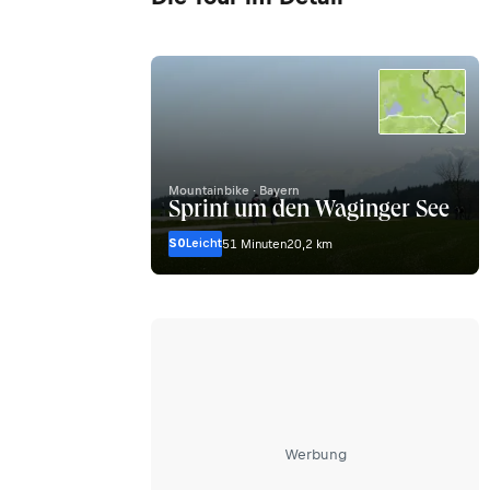
Mountainbike · Bayern
Sprint um den Waginger See
S0
Leicht
51 Minuten
20,2 km
Werbung