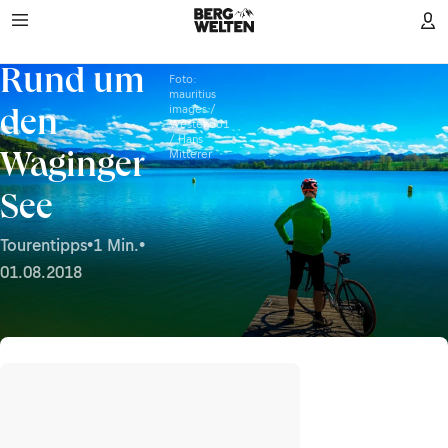
Rund um
Foto:
mauritius
images /
den
Westend61
/ Hans
Mitterer
Waginger
See
Tourentipps
•
1 Min.
•
01.08.2018