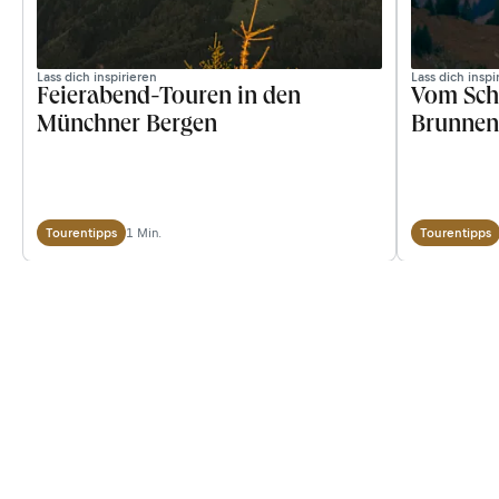
Lass dich inspirieren
Lass dich inspi
Feierabend-Touren in den
Vom Schl
Münchner Bergen
Brunnen
1 Min.
Tourentipps
Tourentipps