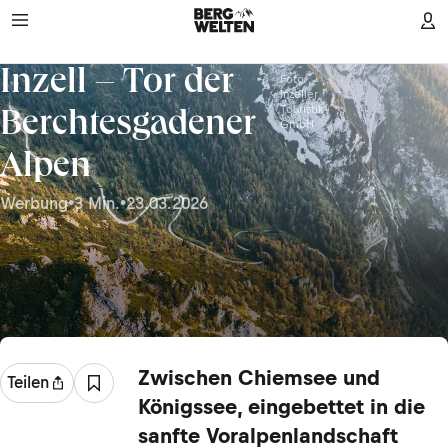
Inzell – Tor der
Foto:
Inzeller
Touristik
Berchtesgadener
GmbH
Alpen
Werbung
•
3 Min.
•
23.03.2026
Zwischen Chiemsee und
Teilen
Königssee, eingebettet in die
sanfte Voralpenlandschaft