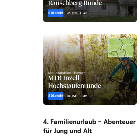
Rauschberg Runde
S0
Leicht
3:45 h
30,1 km
Mountainbike · Bayern
MTB Inzell
Hochstaufenrunde
S0
Leicht
5:00 h
45,5 km
4. Familienurlaub – Abenteuer
für Jung und Alt