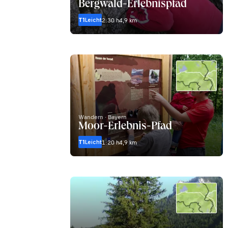
Bergwald-Erlebnispfad
T1
Leicht
2:30 h
4,9 km
Wandern · Bayern
Moor-Erlebnis-Pfad
T1
Leicht
1:20 h
4,9 km