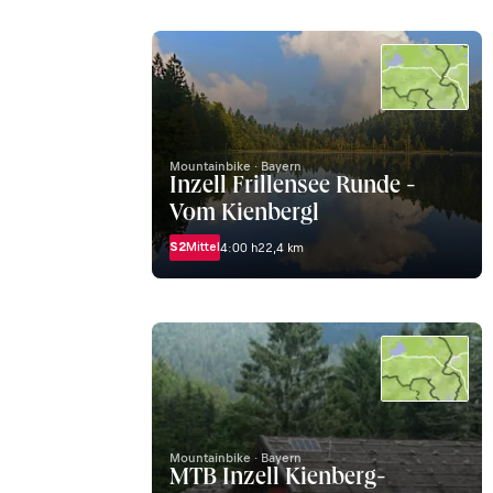
Mountainbike · Bayern
Inzell Frillensee Runde -
Vom Kienbergl
S2
Mittel
4:00 h
22,4 km
Mountainbike · Bayern
MTB Inzell Kienberg-