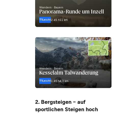
Wandern · Bayern
Panorama-Runde um Inzell
T1
Leicht
2:45 h
11 km
Wandern · Bayern
Kesselalm Talwanderung
T1
Leicht
1:45 h
4,3 km
2. Bergsteigen – auf
sportlichen Steigen hoch