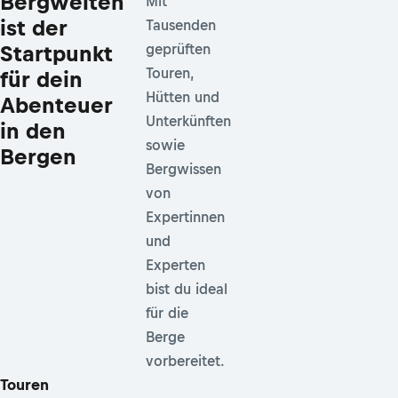
Bergwelten
Mit
ist der
Tausenden
Startpunkt
geprüften
Touren,
für dein
Hütten und
Abenteuer
Unterkünften
in den
sowie
Bergen
Bergwissen
von
Expertinnen
und
Experten
bist du ideal
für die
Berge
vorbereitet.
Touren