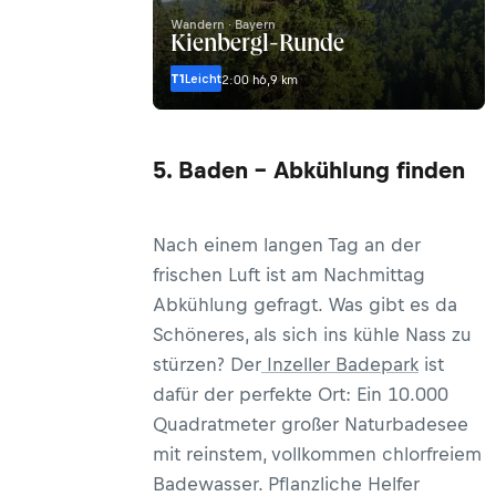
Wandern · Bayern
Kienbergl-Runde
T1
Leicht
2:00 h
6,9 km
5. Baden – Abkühlung finden
Nach einem langen Tag an der
frischen Luft ist am Nachmittag
Abkühlung gefragt. Was gibt es da
Schöneres, als sich ins kühle Nass zu
stürzen? Der
Inzeller Badepark
ist
dafür der perfekte Ort: Ein 10.000
Quadratmeter großer Naturbadesee
mit reinstem, vollkommen chlorfreiem
Badewasser. Pflanzliche Helfer