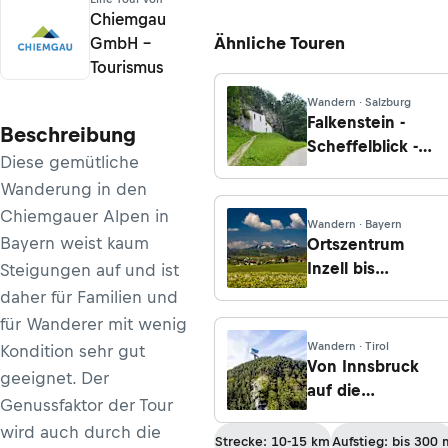
Chiemgau
Ähnliche Touren
GmbH –
Tourismus
Wandern · Salzburg
Falkenstein -
Beschreibung
Scheffelblick -
Diese gemütliche
Aberseeblick
Wanderung in den
Chiemgauer Alpen in
Wandern · Bayern
Bayern weist kaum
Ortszentrum
Inzell bis
Steigungen auf und ist
Forsthaus
daher für Familien und
Adlgass
für Wanderer mit wenig
Wandern · Tirol
Kondition sehr gut
Von Innsbruck
geeignet. Der
auf die
Genussfaktor der Tour
Panoramarunde
wird auch durch die
am Bergisel
Strecke: 10-15 km
Aufstieg: bis 300 