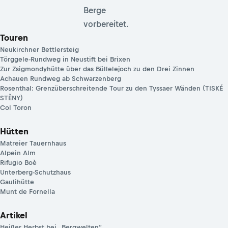
Berge
vorbereitet.
Touren
Neukirchner Bettlersteig
Törggele-Rundweg in Neustift bei Brixen
Zur Zsigmondyhütte über das Büllelejoch zu den Drei Zinnen
Achauen Rundweg ab Schwarzenberg
Rosenthal: Grenzüberschreitende Tour zu den Tyssaer Wänden (TISKÉ
STĚNY)
Col Toron
Hütten
Matreier Tauernhaus
Alpein Alm
Rifugio Boè
Unterberg-Schutzhaus
Gaulihütte
Munt de Fornella
Artikel
Heißer Herbst bei „Bergwelten“