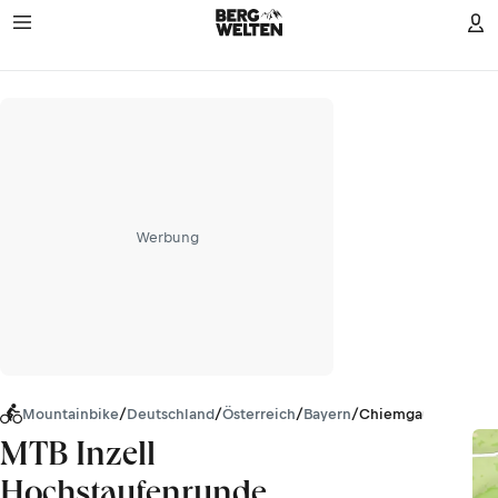
Werbung
Mountainbike
/
Deutschland
/
Österreich
/
Bayern
/
Chiemgauer Alpen
MTB Inzell
Hochstaufenrunde