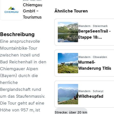
Chiemgau
Ähnliche Touren
GmbH –
Tourismus
Wandern · Steiermark
BergeSeenTrail -
Beschreibung
Etappe 18:
Eine anspruchsvolle
Appelhaus -
Mountainbike-Tour
Gasthof
zwischen Inzell und
Jagersimmerl
Wandern · Obwalden
Bad Reichenhall in den
Murmeli-
Wanderung Titlis
Chiemgauer Alpen
(Bayern) durch die
herrliche
Berglandschaft rund
Wandern · Schwyz
um das Staufenmassiv.
Wildheupfad
Die Tour geht auf eine
Höhe von 957 m, ist
Strecke: über 20 km