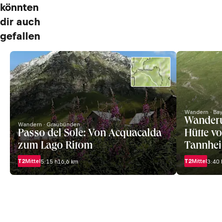
könnten
dir auch
gefallen
Wandern · Ba
Wanderu
Wandern · Graubünden
Passo del Sole: Von Acquacalda
Hütte v
zum Lago Ritom
Tannhei
T2
Mittel
T2
Mittel
5:15 h
16,6 km
3:40 