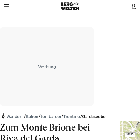
Werbung
Wandern
/
Italien
/
Lombardei
/
Trentino
/
Gardaseeberge
Zum Monte Brione bei
Riva del Garda