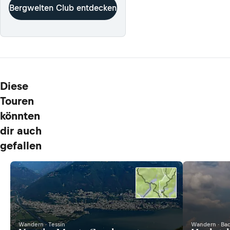
Bergwelten Club entdecken
Diese
Touren
könnten
dir auch
gefallen
Wandern · Tessin
Wandern · Ba