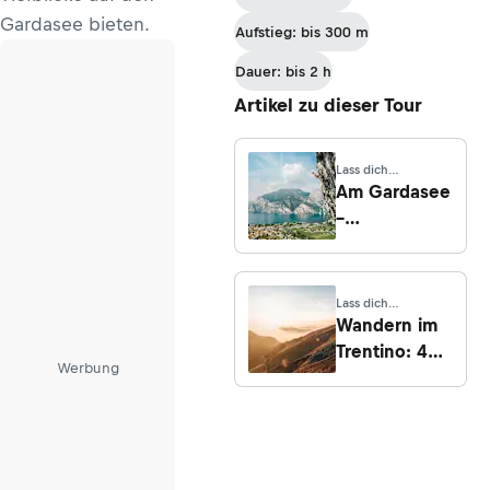
Gardasee bieten.
Aufstieg: bis 300 m
Dauer: bis 2 h
Artikel zu dieser Tour
Lass dich
inspirieren
Am Gardasee
–
Seitensprung
in den Süden
Lass dich
inspirieren
Wandern im
Trentino: 4
Werbung
Touren am
Gardasee