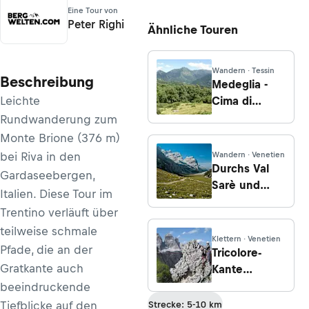
Eine Tour von
Peter Righi
Ähnliche Touren
Wandern · Tessin
Beschreibung
Medeglia -
Leichte
Cima di
Medeglia -
Rundwanderung zum
Monte Ceneri
Monte Brione (376 m)
bei Riva in den
Wandern · Venetien
Durchs Val
Gardaseebergen,
Sarè und
Italien. Diese Tour im
über das
Trentino verläuft über
Rifugio
teilweise schmale
Scotoni
Klettern · Venetien
Pfade, die an der
Tricolore-
Gratkante auch
Kante
(Dolomiten -
beeindruckende
Cadingruppe)
Tiefblicke auf den
Strecke: 5-10 km